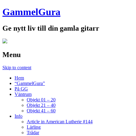
GammelGura
Ge nytt liv till din gamla gitarr
Menu
Skip to content
Hem
“GammelGura”
På GG
Väntrum
Objekt 01 – 20
Objekt 21 – 40
Objekt 41 – 60
Info
Article in American Lutherie #144
Lärling
Trådar