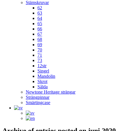
Stämskruvar
62
63
64
65
66
67
68
69
70
71
73
12str
Singel
Mandolin
Skrot
Sålda
Newtone Heritage strängar
Strängpinnar
Smärtingcase
Archive of entries posted on
juni 2020