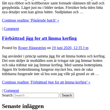
fått nya ribbor och kolfiberstav samt formade råämnen till stall och
greppbräda. Läget just nu i bilder nedan. Försöker hela tiden hitta
nya detaljer som kan göras bättre. Stallplattan och …
Continue reading ‘Pågående batch’ »
|
Comment
Förbättrad jigg for att limma kerfing
Posted by
Roger Häggström
on
19 juni 2020, 12:35 f m
Jag använder i princip samma jigg för att limma botten och kerfing.
Det som skiljer är mothållen som är tvingar när jag limmar botten
och raka träbitar när jag limmar kerfing. Med samma bottenplatta.
Jiggen för bottenlimning fungerar mycket bra, men de raka
träbitarna fungerade inte så bra som jag ville på grund av att …
Continue reading ‘Förbättrad jigg for att limma kerfing’ »
|
Comment
Search
Senaste inläggen