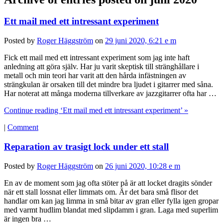
Ett mail med ett intressant experiment
Posted by
Roger Häggström
on
29 juni 2020, 6:21 e m
Fick ett mail med ett intressant experiment som jag inte haft
anledning att göra själv. Har ju varit skeptisk till stränghållare i
metall och min teori har varit att den hårda infästningen av
strängkulan är orsaken till det mindre bra ljudet i gitarrer med såna.
Har noterat att många moderna tillverkare av jazzgitarrer ofta har …
Continue reading ‘Ett mail med ett intressant experiment’ »
|
Comment
Reparation av trasigt lock under ett stall
Posted by
Roger Häggström
on
26 juni 2020, 10:28 e m
En av de moment som jag ofta stöter på är att locket dragits sönder
när ett stall lossnat eller limmats om. Är det bara små flisor det
handlar om kan jag limma in små bitar av gran eller fylla igen gropar
med varmt hudlim blandat med slipdamm i gran. Laga med superlim
är ingen bra …