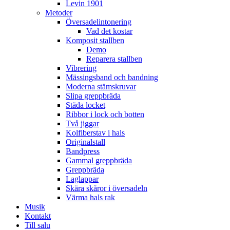
Levin 1901
Metoder
Översadelintonering
Vad det kostar
Komposit stallben
Demo
Reparera stallben
Vibrering
Mässingsband och bandning
Moderna stämskruvar
Slipa greppbräda
Städa locket
Ribbor i lock och botten
Två jiggar
Kolfiberstav i hals
Originalstall
Bandpress
Gammal greppbräda
Greppbräda
Laglappar
Skära skåror i översadeln
Värma hals rak
Musik
Kontakt
Till salu