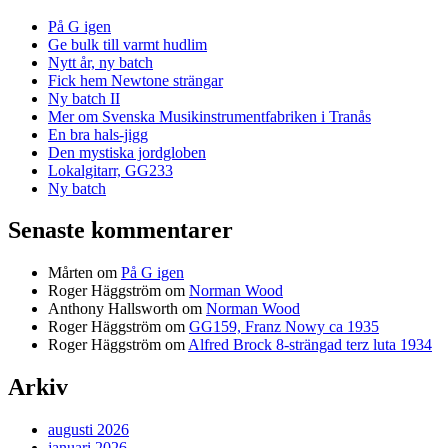
På G igen
Ge bulk till varmt hudlim
Nytt år, ny batch
Fick hem Newtone strängar
Ny batch II
Mer om Svenska Musikinstrumentfabriken i Tranås
En bra hals-jigg
Den mystiska jordgloben
Lokalgitarr, GG233
Ny batch
Senaste kommentarer
Mårten
om
På G igen
Roger Häggström
om
Norman Wood
Anthony Hallsworth
om
Norman Wood
Roger Häggström
om
GG159, Franz Nowy ca 1935
Roger Häggström
om
Alfred Brock 8-strängad terz luta 1934
Arkiv
augusti 2026
januari 2026