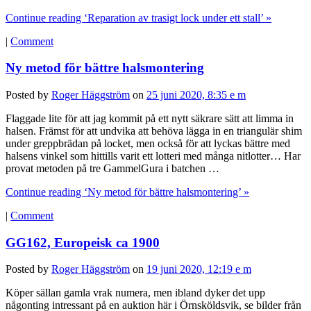
Continue reading ‘Reparation av trasigt lock under ett stall’ »
|
Comment
Ny metod för bättre halsmontering
Posted by
Roger Häggström
on
25 juni 2020, 8:35 e m
Flaggade lite för att jag kommit på ett nytt säkrare sätt att limma in
halsen. Främst för att undvika att behöva lägga in en triangulär shim
under greppbrädan på locket, men också för att lyckas bättre med
halsens vinkel som hittills varit ett lotteri med många nitlotter… Har
provat metoden på tre GammelGura i batchen …
Continue reading ‘Ny metod för bättre halsmontering’ »
|
Comment
GG162, Europeisk ca 1900
Posted by
Roger Häggström
on
19 juni 2020, 12:19 e m
Köper sällan gamla vrak numera, men ibland dyker det upp
någonting intressant på en auktion här i Örnsköldsvik, se bilder från