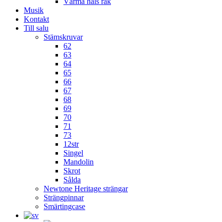
Värma hals rak
Musik
Kontakt
Till salu
Stämskruvar
62
63
64
65
66
67
68
69
70
71
73
12str
Singel
Mandolin
Skrot
Sålda
Newtone Heritage strängar
Strängpinnar
Smärtingcase