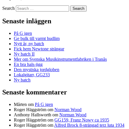
Search
Senaste inläggen
På G igen
Ge bulk till varmt hudlim
Nytt år, ny batch
Fick hem Newtone strängar
Ny batch II
Mer om Svenska Musikinstrumentfabriken i Tranås
En bra hals-jigg
Den mystiska jordgloben
Lokalgitarr, GG233
Ny batch
Senaste kommentarer
Mårten
om
På G igen
Roger Häggström
om
Norman Wood
Anthony Hallsworth
om
Norman Wood
Roger Häggström
om
GG159, Franz Nowy ca 1935
Roger Häggström
om
Alfred Brock 8-strängad terz luta 1934