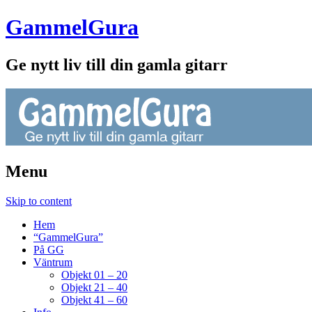
GammelGura
Ge nytt liv till din gamla gitarr
Menu
Skip to content
Hem
“GammelGura”
På GG
Väntrum
Objekt 01 – 20
Objekt 21 – 40
Objekt 41 – 60