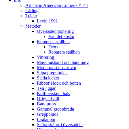
Info
Article in American Lutherie #144
Lärling
Trådar
Levin 1901
Metoder
Översadelintonering
Vad det kostar
Komposit stallben
Demo
Reparera stallben
Vibrering
Mässingsband och bandning
Moderna stämskruvar
Slipa greppbräda
Städa locket
Ribbor i lock och botten
Två jiggar
Kolfiberstav i hals
Originalstall
Bandpress
Gammal greppbräda
Greppbräda
Laglappar
Skära skåror i översadeln