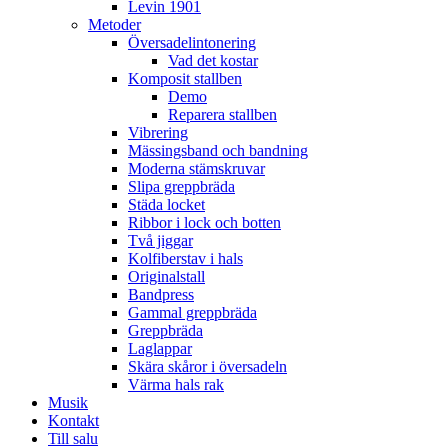
Levin 1901
Metoder
Översadelintonering
Vad det kostar
Komposit stallben
Demo
Reparera stallben
Vibrering
Mässingsband och bandning
Moderna stämskruvar
Slipa greppbräda
Städa locket
Ribbor i lock och botten
Två jiggar
Kolfiberstav i hals
Originalstall
Bandpress
Gammal greppbräda
Greppbräda
Laglappar
Skära skåror i översadeln
Värma hals rak
Musik
Kontakt
Till salu