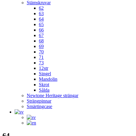
Stämskruvar
62
63
64
65
66
67
68
69
70
71
73
12str
Singel
Mandolin
Skrot
Sålda
Newtone Heritage strängar
Strängpinnar
Smärtingcase
64