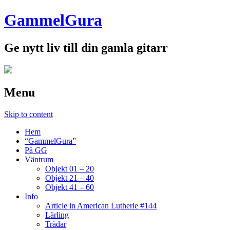
GammelGura
Ge nytt liv till din gamla gitarr
Menu
Skip to content
Hem
“GammelGura”
På GG
Väntrum
Objekt 01 – 20
Objekt 21 – 40
Objekt 41 – 60
Info
Article in American Lutherie #144
Lärling
Trådar