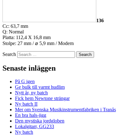
136
Cc: 63,7 mm
Q: Normal
Platta: 112,4 X 16,8 mm
Stolpe: 27 mm /
⌀
5,9 mm / Modern
Search
Senaste inläggen
På G igen
Ge bulk till varmt hudlim
Nytt år, ny batch
Fick hem Newtone strängar
Ny batch II
Mer om Svenska Musikinstrumentfabriken i Tranås
En bra hals-jigg
Den mystiska jordgloben
Lokalgitarr, GG233
Ny batch