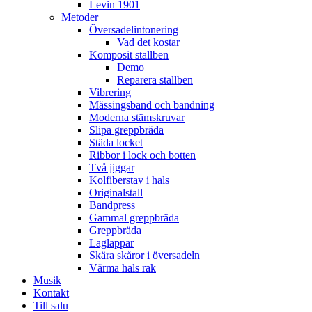
Levin 1901
Metoder
Översadelintonering
Vad det kostar
Komposit stallben
Demo
Reparera stallben
Vibrering
Mässingsband och bandning
Moderna stämskruvar
Slipa greppbräda
Städa locket
Ribbor i lock och botten
Två jiggar
Kolfiberstav i hals
Originalstall
Bandpress
Gammal greppbräda
Greppbräda
Laglappar
Skära skåror i översadeln
Värma hals rak
Musik
Kontakt
Till salu