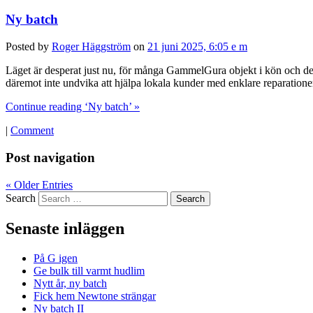
Ny batch
Posted by
Roger Häggström
on
21 juni 2025, 6:05 e m
Läget är desperat just nu, för många GammelGura objekt i kön och dess
däremot inte undvika att hjälpa lokala kunder med enklare reparation
Continue reading ‘Ny batch’ »
|
Comment
Post navigation
« Older Entries
Search
Senaste inläggen
På G igen
Ge bulk till varmt hudlim
Nytt år, ny batch
Fick hem Newtone strängar
Ny batch II