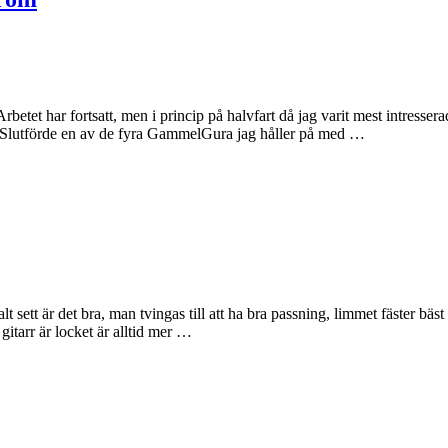
betet har fortsatt, men i princip på halvfart då jag varit mest intress
. Slutförde en av de fyra GammelGura jag håller på med …
 sett är det bra, man tvingas till att ha bra passning, limmet fäster bäst
itarr är locket är alltid mer …