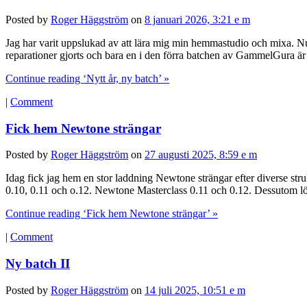
Posted by
Roger Häggström
on
8 januari 2026, 3:21 e m
Jag har varit uppslukad av att lära mig min hemmastudio och mixa. Nu k
reparationer gjorts och bara en i den förra batchen av GammelGura är
Continue reading ‘Nytt år, ny batch’ »
|
Comment
Fick hem Newtone strängar
Posted by
Roger Häggström
on
27 augusti 2025, 8:59 e m
Idag fick jag hem en stor laddning Newtone strängar efter diverse s
0.10, 0.11 och o.12. Newtone Masterclass 0.11 och 0.12. Dessutom 
Continue reading ‘Fick hem Newtone strängar’ »
|
Comment
Ny batch II
Posted by
Roger Häggström
on
14 juli 2025, 10:51 e m