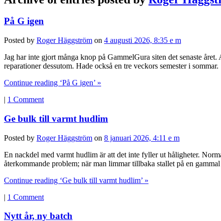
På G igen
Posted by
Roger Häggström
on
4 augusti 2026, 8:35 e m
Jag har inte gjort många knop på GammelGura siten det senaste året. Ar
reparationer dessutom. Hade också en tre veckors semester i sommar
Continue reading ‘På G igen’ »
|
1 Comment
Ge bulk till varmt hudlim
Posted by
Roger Häggström
on
8 januari 2026, 4:11 e m
En nackdel med varmt hudlim är att det inte fyller ut håligheter. Normalt
återkommande problem; när man limmar tillbaka stallet på en gammal g
Continue reading ‘Ge bulk till varmt hudlim’ »
|
1 Comment
Nytt år, ny batch