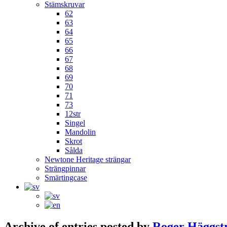
Stämskruvar
62
63
64
65
66
67
68
69
70
71
73
12str
Singel
Mandolin
Skrot
Sålda
Newtone Heritage strängar
Strängpinnar
Smärtingcase
Archive of entries posted by
Roger Häggs