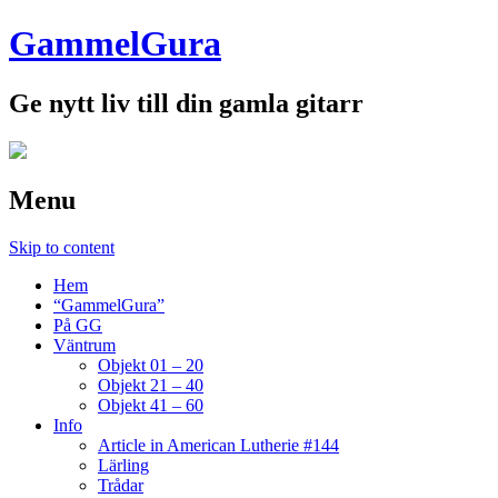
GammelGura
Ge nytt liv till din gamla gitarr
Menu
Skip to content
Hem
“GammelGura”
På GG
Väntrum
Objekt 01 – 20
Objekt 21 – 40
Objekt 41 – 60
Info
Article in American Lutherie #144
Lärling
Trådar