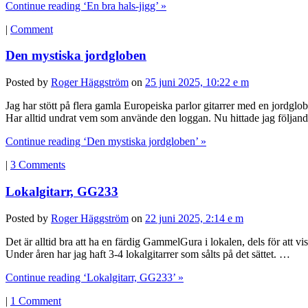
Continue reading ‘En bra hals-jigg’ »
|
Comment
Den mystiska jordgloben
Posted by
Roger Häggström
on
25 juni 2025, 10:22 e m
Jag har stött på flera gamla Europeiska parlor gitarrer med en jordgl
Har alltid undrat vem som använde den loggan. Nu hittade jag följand
Continue reading ‘Den mystiska jordgloben’ »
|
3 Comments
Lokalgitarr, GG233
Posted by
Roger Häggström
on
22 juni 2025, 2:14 e m
Det är alltid bra att ha en färdig GammelGura i lokalen, dels för att vi
Under åren har jag haft 3-4 lokalgitarrer som sålts på det sättet. …
Continue reading ‘Lokalgitarr, GG233’ »
|
1 Comment