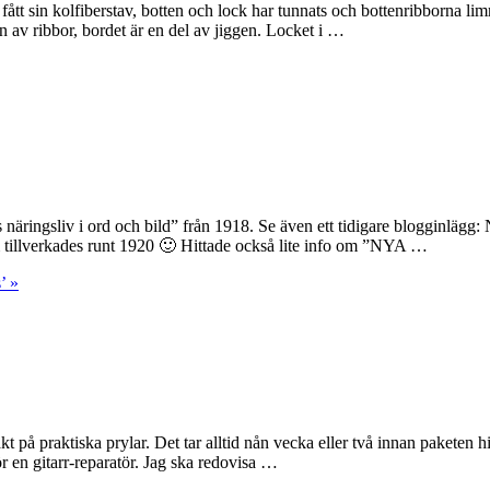
tt sin kolfiberstav, botten och lock har tunnats och bottenribborna limma
n av ribbor, bordet är en del av jiggen. Locket i …
äringsliv i ord och bild” från 1918. Se även ett tidigare blogginlägg: 
tillverkades runt 1920 🙂 Hittade också lite info om ”NYA …
’ »
kt på praktiska prylar. Det tar alltid nån vecka eller två innan paketen 
 en gitarr-reparatör. Jag ska redovisa …