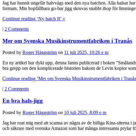
Jag har hunnit ungefär halvvägs med den nya batchen. Alla halsar har få
formats. Min hopfällbara go-bar jigg skruvas snabbt ihop för limninge
Continue reading ‘Ny batch II’ »
|
2 Comments
Mer om Svenska Musikinstrumentfabriken i Tranås
Posted by
Roger Häggström
on
11 juli 2025, 10:26 e m
En ny artikel har dykt upp, denna fanns publicerad i boken ”Smålands n
bra grepp om den komplicerade historien bakom de Levin kopior som 
Continue reading ‘Mer om Svenska Musikinstrumentfabriken i Tranås
|
2 Comments
En bra hals-jigg
Posted by
Roger Häggström
on
10 juli 2025, 8:09 e m
Jag har roat mig med att scanna av några av de billiga Kina-siterna i ja
och säkrare med svenska Amazon som har många intressanta prylar för