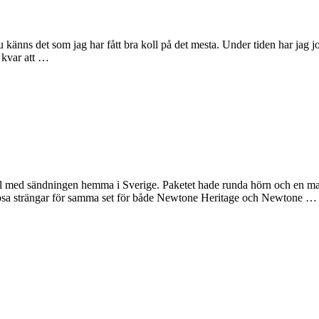
änns det som jag har fått bra koll på det mesta. Under tiden har jag job
 kvar att …
trul med sändningen hemma i Sverige. Paketet hade runda hörn och en m
lösa strängar för samma set för både Newtone Heritage och Newtone …