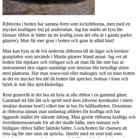
Ribborna i botten har samma form som lockribborna, men med en
mycket kraftigare böj på undersidan. Jag har märkt att fyra lite
klenare ribbor är bättre än tre kraftig (som det ofta är i gamla parlor
gitarrer). Man får mer gran i botten och gran är alltid bäst!
Man kan byta ut de två nedersta ribborna till de lägre och bredare
granplattor som används i Martin gitarrer bland annat. Jag vet att
botten blir mjukare och rörligare och att man får lite mer bas ur
instrumentet den vägen samtidigt som limytan blir betydligt större
med plattorna. Har man rosewood eller mahogny och en tunn botten
är det en mycket bra idé då botten lätt spricker, bottnar i lönn och
björk är inte lika sprickkänsliga.
Rent generellt är det bra att byta ut alla ribbor i en gammal gitarr.
Gammalt trä blir lätt och sprött med åren (diverse kemikalier i träets
struktur dunstar bort!) vilket inte är bra för hållfastheten. Dessutom
är ribborna nästan utan undantag alldeles för kraftiga och har
liggande istället för stående ådring. Man gjorde ribborna kraftiga och
överdimensionerade för att det skulle hålla, men tunnare och
böjligare ribbor håller faktiskt bättre. Lock/botten får chansen att
röra sig lite mer utan att spricka. Jämför med ett stort träd som