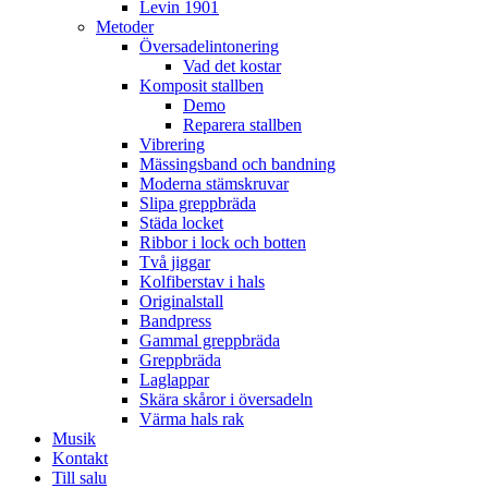
Levin 1901
Metoder
Översadelintonering
Vad det kostar
Komposit stallben
Demo
Reparera stallben
Vibrering
Mässingsband och bandning
Moderna stämskruvar
Slipa greppbräda
Städa locket
Ribbor i lock och botten
Två jiggar
Kolfiberstav i hals
Originalstall
Bandpress
Gammal greppbräda
Greppbräda
Laglappar
Skära skåror i översadeln
Värma hals rak
Musik
Kontakt
Till salu