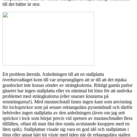
till det bättre är stor.
Ett problem återstår. Anledningen till att en stallplatta
överhuvudtaget kom till var ursprungligen att se till att det mjuka
granlocket inte krasas sönder av strängkulorna. Riktigt gamla parlor
gitarrer har ingen stallplatta eller en minimal bit lönn för att undvika
problemet med strängkulorna (eller snarare knutarna på
sensträngarna!). Med mustaschstall fanns ingen kant som anvisning
för locksprickor som på senare rektangulära pyramidstall och därför
behövdes ingen stallplatta av den anledningen (även om jag sett
sprickor i lock som börjar precis vid spetsen av mustaschstallet flera
tillfällen, oftast då man fäst den runda avslutande knoppen med en
liten spik). Stallplattan visade sig vara en god idé och stallplattan i
lönn eller annat hårt trä växte med tiden när de rektangulära stallen