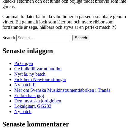
knäcks i stormen och det tunna och böjliga trädet bredvid som inte
går av.
Gammalt trä låter bättre då vibrationerna passerar snabbare genom
virket. Ett gammalt lock som låter bra och nyare ribbor som
fortfarande är sega, hållbara och styva är en perfekt match 🙂
Search
Senaste inläggen
På G igen
Ge bulk till varmt hudlim
Nytt år, ny batch
Fick hem Newtone strängar
Ny batch II
Mer om Svenska Musikinstrumentfabriken i Tranås
En bra hals-jigg
Den mystiska jordgloben
Lokalgitarr, GG233
Ny batch
Senaste kommentarer