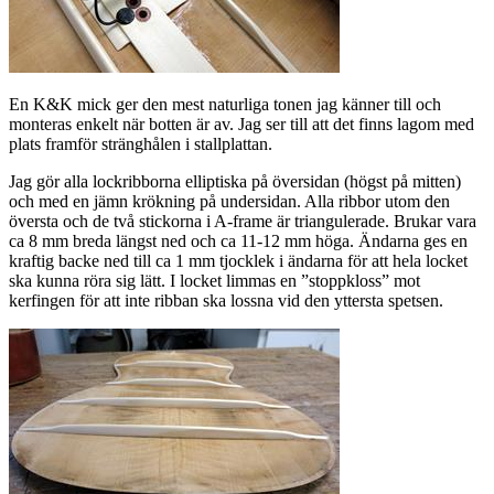
En K&K mick ger den mest naturliga tonen jag känner till och
monteras enkelt när botten är av. Jag ser till att det finns lagom med
plats framför stränghålen i stallplattan.
Jag gör alla lockribborna elliptiska på översidan (högst på mitten)
och med en jämn krökning på undersidan. Alla ribbor utom den
översta och de två stickorna i A-frame är triangulerade. Brukar vara
ca 8 mm breda längst ned och ca 11-12 mm höga. Ändarna ges en
kraftig backe ned till ca 1 mm tjocklek i ändarna för att hela locket
ska kunna röra sig lätt. I locket limmas en ”stoppkloss” mot
kerfingen för att inte ribban ska lossna vid den yttersta spetsen.