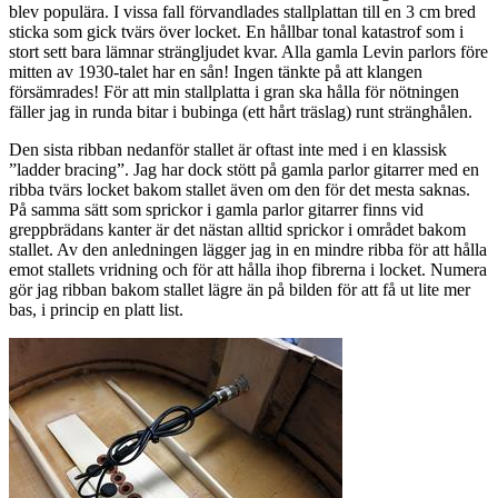
blev populära. I vissa fall förvandlades stallplattan till en 3 cm bred
sticka som gick tvärs över locket. En hållbar tonal katastrof som i
stort sett bara lämnar strängljudet kvar. Alla gamla Levin parlors före
mitten av 1930-talet har en sån! Ingen tänkte på att klangen
försämrades! För att min stallplatta i gran ska hålla för nötningen
fäller jag in runda bitar i bubinga (ett hårt träslag) runt stränghålen.
Den sista ribban nedanför stallet är oftast inte med i en klassisk
”ladder bracing”. Jag har dock stött på gamla parlor gitarrer med en
ribba tvärs locket bakom stallet även om den för det mesta saknas.
På samma sätt som sprickor i gamla parlor gitarrer finns vid
greppbrädans kanter är det nästan alltid sprickor i området bakom
stallet. Av den anledningen lägger jag in en mindre ribba för att hålla
emot stallets vridning och för att hålla ihop fibrerna i locket. Numera
gör jag ribban bakom stallet lägre än på bilden för att få ut lite mer
bas, i princip en platt list.