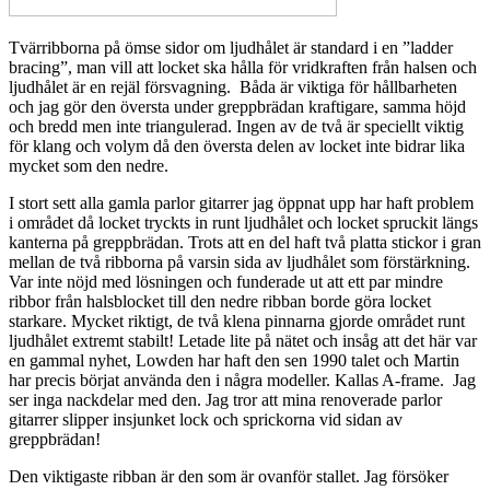
Tvärribborna på ömse sidor om ljudhålet är standard i en ”ladder
bracing”, man vill att locket ska hålla för vridkraften från halsen och
ljudhålet är en rejäl försvagning. Båda är viktiga för hållbarheten
och jag gör den översta under greppbrädan kraftigare, samma höjd
och bredd men inte triangulerad. Ingen av de två är speciellt viktig
för klang och volym då den översta delen av locket inte bidrar lika
mycket som den nedre.
I stort sett alla gamla parlor gitarrer jag öppnat upp har haft problem
i området då locket tryckts in runt ljudhålet och locket spruckit längs
kanterna på greppbrädan. Trots att en del haft två platta stickor i gran
mellan de två ribborna på varsin sida av ljudhålet som förstärkning.
Var inte nöjd med lösningen och funderade ut att ett par mindre
ribbor från halsblocket till den nedre ribban borde göra locket
starkare. Mycket riktigt, de två klena pinnarna gjorde området runt
ljudhålet extremt stabilt! Letade lite på nätet och insåg att det här var
en gammal nyhet, Lowden har haft den sen 1990 talet och Martin
har precis börjat använda den i några modeller. Kallas A-frame. Jag
ser inga nackdelar med den. Jag tror att mina renoverade parlor
gitarrer slipper insjunket lock och sprickorna vid sidan av
greppbrädan!
Den viktigaste ribban är den som är ovanför stallet. Jag försöker