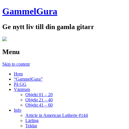
GammelGura
Ge nytt liv till din gamla gitarr
Menu
Skip to content
Hem
“GammelGura”
På GG
Väntrum
Objekt 01 – 20
Objekt 21 – 40
Objekt 41 – 60
Info
Article in American Lutherie #144
Lärling
Trådar