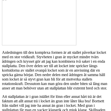
Anledningen till den komplexa formen är att stallet påverkar locket
med en stor vridkraft. Styvheten i gran är mycket mindre tvärs
ådringen och krysset gör att jag kan kombinera två saker i en enda
stallplatta. Den övre delen ser till att locket inte spricker längs
kortsidorna av stallet ovanpå locket som är en anvisning där en
spricka gärna börjar. Den nedre delen med ådringen åt samma håll
som locket är så styvt gran kan bli för att motverka stallets
rotationskraft. Dessutom kan man göra den undre biten så lång man
anser att man behöver utan att stallplattan blir extremt bred och stor.
Att stallplattan är i gran istället för lönn eller annat hårt trä är det
faktum att allt annat trä i locket än gran inte låter lika bra! Bortsett
från stallet vill jag inte ha annat än gran i locket. Med gran i
stallplattan får man en vacker klangrik och mjuk klang. Skillnaden