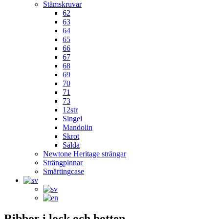
Stämskruvar
62
63
64
65
66
67
68
69
70
71
73
12str
Singel
Mandolin
Skrot
Sålda
Newtone Heritage strängar
Strängpinnar
Smärtingcase
Ribbor i lock och botten