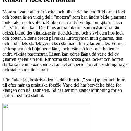
Motorn i varje gitarr är locket och till en del botten. Ribborna i lock
och botten är en viktig del i ”motorn” som kan ändra både gitarrens
tonkaraktär och volym. Ribborna är alltså viktiga om gitarren ska
låta så bra den kan. Det finns andra faktorer som måste vara rätt
också, bland det viktigaste är tjocklekarna och styvheten hos lock
och botten. Sidans bredd påverkar luftvolymen inuti gitarren, den
och ljudhålets storlek ger också skillnad i hur gitarren låter. Formen
på kroppen och böjningen längs och tvärs på lock och botten är
andra viktiga parametrar. Listan kan göras låång då varje del av
gitarren spelar sin roll! Ribborna ska också göra locket och botten
starka så de inte går sönder. Locket är speciellt utsatt av strängdraget
och stallets rotationskraft.
Här tänker jag beskriva den ”ladder bracing” som jag kommit fram
till efter många praktiska försök. Varje del har betydelse både för
klangen och hållfastheten. Så här ser min standardribbning för en
parlor med fast stall ut.