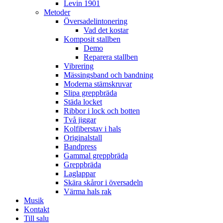
Levin 1901
Metoder
Översadelintonering
Vad det kostar
Komposit stallben
Demo
Reparera stallben
Vibrering
Mässingsband och bandning
Moderna stämskruvar
Slipa greppbräda
Städa locket
Ribbor i lock och botten
Två jiggar
Kolfiberstav i hals
Originalstall
Bandpress
Gammal greppbräda
Greppbräda
Laglappar
Skära skåror i översadeln
Värma hals rak
Musik
Kontakt
Till salu