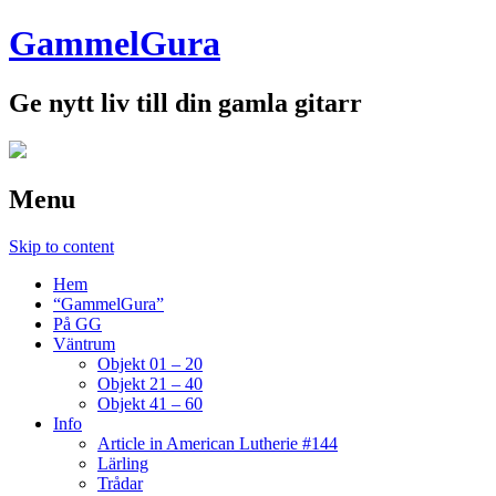
GammelGura
Ge nytt liv till din gamla gitarr
Menu
Skip to content
Hem
“GammelGura”
På GG
Väntrum
Objekt 01 – 20
Objekt 21 – 40
Objekt 41 – 60
Info
Article in American Lutherie #144
Lärling
Trådar