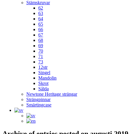
Stämskruvar
62
63
64
65
66
67
68
69
70
71
73
12str
Singel
Mandolin
Skrot
Sålda
Newtone Heritage strängar
Strängpinnar
Smärtingcase
Archive of entries posted on
augusti 2019