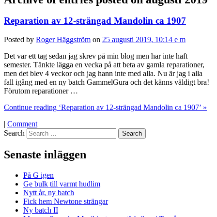
Reparation av 12-strängad Mandolin ca 1907
Posted by
Roger Häggström
on
25 augusti 2019, 10:14 e m
Det var ett tag sedan jag skrev på min blog men har inte haft
semester. Tänkte lägga en vecka på att beta av gamla reparationer,
men det blev 4 veckor och jag hann inte med alla. Nu är jag i alla
fall igång med en ny batch GammelGura och det känns väldigt bra!
Förutom reparationer …
Continue reading ‘Reparation av 12-strängad Mandolin ca 1907’ »
|
Comment
Search
Senaste inläggen
På G igen
Ge bulk till varmt hudlim
Nytt år, ny batch
Fick hem Newtone strängar
Ny batch II