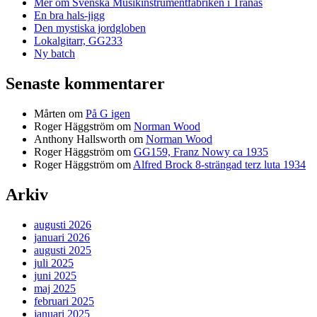
Mer om Svenska Musikinstrumentfabriken i Tranås
En bra hals-jigg
Den mystiska jordgloben
Lokalgitarr, GG233
Ny batch
Senaste kommentarer
Mårten
om
På G igen
Roger Häggström
om
Norman Wood
Anthony Hallsworth
om
Norman Wood
Roger Häggström
om
GG159, Franz Nowy ca 1935
Roger Häggström
om
Alfred Brock 8-strängad terz luta 1934
Arkiv
augusti 2026
januari 2026
augusti 2025
juli 2025
juni 2025
maj 2025
februari 2025
januari 2025