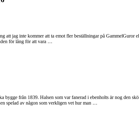
lång att jag inte kommer att ta emot fler beställningar på GammelGuror e
iden för lång för att vara …
ka bygge från 1839. Halsen som var fanerad i ebenholts är nog den skönas
öra den spelad av någon som verkligen vet hur man …