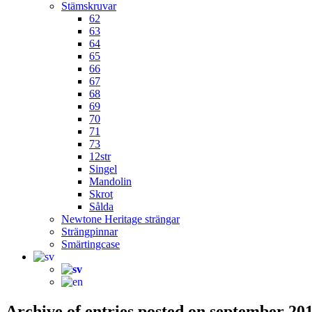
Stämskruvar
62
63
64
65
66
67
68
69
70
71
73
12str
Singel
Mandolin
Skrot
Sålda
Newtone Heritage strängar
Strängpinnar
Smärtingcase
Archive of entries posted on
september 20