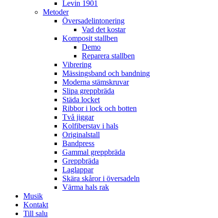
Levin 1901
Metoder
Översadelintonering
Vad det kostar
Komposit stallben
Demo
Reparera stallben
Vibrering
Mässingsband och bandning
Moderna stämskruvar
Slipa greppbräda
Städa locket
Ribbor i lock och botten
Två jiggar
Kolfiberstav i hals
Originalstall
Bandpress
Gammal greppbräda
Greppbräda
Laglappar
Skära skåror i översadeln
Värma hals rak
Musik
Kontakt
Till salu