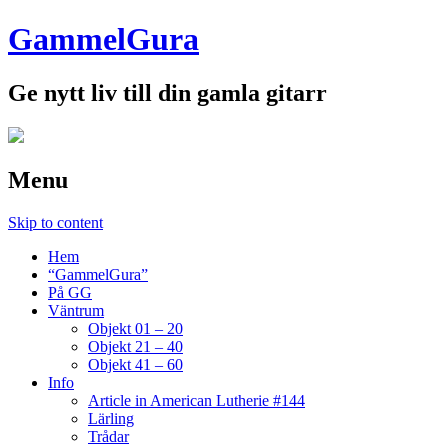
GammelGura
Ge nytt liv till din gamla gitarr
Menu
Skip to content
Hem
“GammelGura”
På GG
Väntrum
Objekt 01 – 20
Objekt 21 – 40
Objekt 41 – 60
Info
Article in American Lutherie #144
Lärling
Trådar