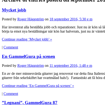
Mycket jobb
Posted by
Roger Häggström
on
18 september 2016, 5:30 e m
Har inventerat alla beställda jobb och reparationer. Just nu är kön så 
börja ta emot nya beställningar när kön har halverats, just nu är väntet
Continue reading ‘Mycket jobb’ »
|
Comment
En GammelGura på scenen
Posted by
Roger Häggström
on
11 september 2016, 1:48 e m
En av de mer minnesvärda gitarrer jag renoverat var detta fina Italiens
gitarrer från sekelskiftet har svartmålad hals!). Fantastiskt att få h
Continue reading ‘En GammelGura på scenen’ »
|
Comment
”Legnani”, GammelGura 87