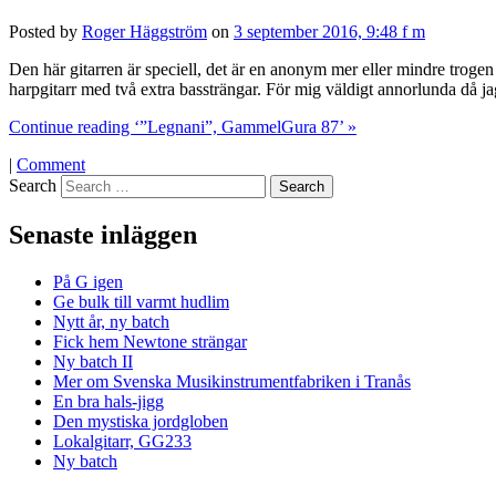
Posted by
Roger Häggström
on
3 september 2016, 9:48 f m
Den här gitarren är speciell, det är en anonym mer eller mindre trogen
harpgitarr med två extra bassträngar. För mig väldigt annorlunda då ja
Continue reading ‘”Legnani”, GammelGura 87’ »
|
Comment
Search
Senaste inläggen
På G igen
Ge bulk till varmt hudlim
Nytt år, ny batch
Fick hem Newtone strängar
Ny batch II
Mer om Svenska Musikinstrumentfabriken i Tranås
En bra hals-jigg
Den mystiska jordgloben
Lokalgitarr, GG233
Ny batch