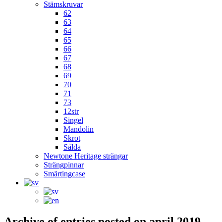
Stämskruvar
62
63
64
65
66
67
68
69
70
71
73
12str
Singel
Mandolin
Skrot
Sålda
Newtone Heritage strängar
Strängpinnar
Smärtingcase
Archive of entries posted on
april 2019