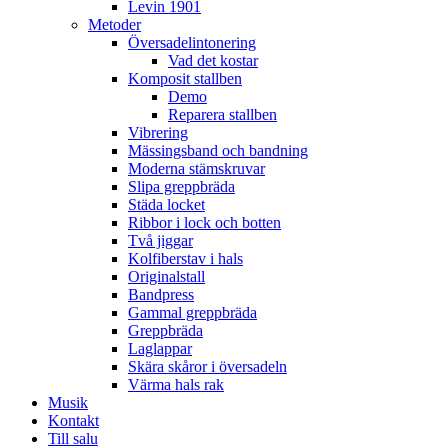
Levin 1901
Metoder
Översadelintonering
Vad det kostar
Komposit stallben
Demo
Reparera stallben
Vibrering
Mässingsband och bandning
Moderna stämskruvar
Slipa greppbräda
Städa locket
Ribbor i lock och botten
Två jiggar
Kolfiberstav i hals
Originalstall
Bandpress
Gammal greppbräda
Greppbräda
Laglappar
Skära skåror i översadeln
Värma hals rak
Musik
Kontakt
Till salu