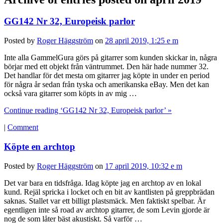
GG142 Nr 32, Europeisk parlor
Posted by
Roger Häggström
on
28 april 2019, 1:25 e m
Inte alla GammelGura görs på gitarrer som kunden skickar in, några
börjar med ett objekt från väntrummet. Den här hade nummer 32.
Det handlar för det mesta om gitarrer jag köpte in under en period
för några år sedan från tyska och amerikanska eBay. Men det kan
också vara gitarrer som köpts in av mig …
Continue reading ‘GG142 Nr 32, Europeisk parlor’ »
|
Comment
Köpte en archtop
Posted by
Roger Häggström
on
17 april 2019, 10:32 e m
Det var bara en tidsfråga. Idag köpte jag en archtop av en lokal
kund. Rejäl spricka i locket och en bit av kantlisten på greppbrädan
saknas. Stallet var ett billigt plastsmäck. Men faktiskt spelbar. Är
egentligen inte så road av archtop gitarrer, de som Levin gjorde är
nog de som låter bäst akustiskt. Så varför …