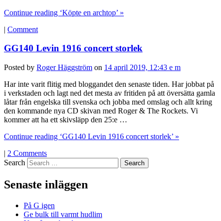
Continue reading ‘Köpte en archtop’ »
|
Comment
GG140 Levin 1916 concert storlek
Posted by
Roger Häggström
on
14 april 2019, 12:43 e m
Har inte varit flitig med bloggandet den senaste tiden. Har jobbat på
i verkstaden och lagt ned det mesta av fritiden på att översätta gamla
låtar från engelska till svenska och jobba med omslag och allt kring
den kommande nya CD skivan med Roger & The Rockets. Vi
kommer att ha ett skivsläpp den 25:e …
Continue reading ‘GG140 Levin 1916 concert storlek’ »
|
2 Comments
Search
Senaste inläggen
På G igen
Ge bulk till varmt hudlim