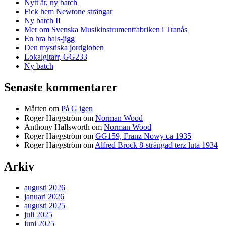
Nytt år, ny batch
Fick hem Newtone strängar
Ny batch II
Mer om Svenska Musikinstrumentfabriken i Tranås
En bra hals-jigg
Den mystiska jordgloben
Lokalgitarr, GG233
Ny batch
Senaste kommentarer
Mårten
om
På G igen
Roger Häggström
om
Norman Wood
Anthony Hallsworth
om
Norman Wood
Roger Häggström
om
GG159, Franz Nowy ca 1935
Roger Häggström
om
Alfred Brock 8-strängad terz luta 1934
Arkiv
augusti 2026
januari 2026
augusti 2025
juli 2025
juni 2025