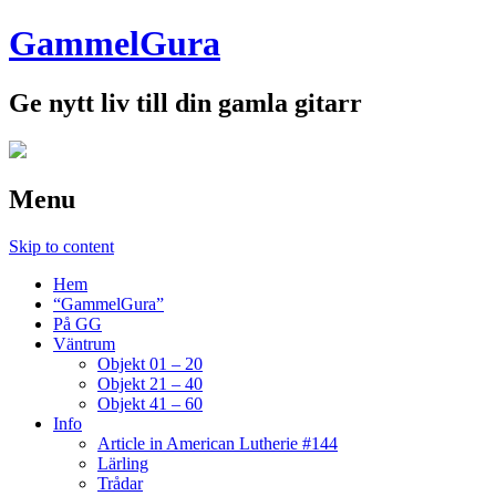
GammelGura
Ge nytt liv till din gamla gitarr
Menu
Skip to content
Hem
“GammelGura”
På GG
Väntrum
Objekt 01 – 20
Objekt 21 – 40
Objekt 41 – 60
Info
Article in American Lutherie #144
Lärling
Trådar