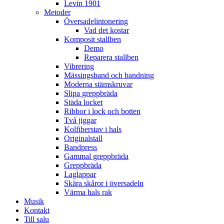
Levin 1901
Metoder
Översadelintonering
Vad det kostar
Komposit stallben
Demo
Reparera stallben
Vibrering
Mässingsband och bandning
Moderna stämskruvar
Slipa greppbräda
Städa locket
Ribbor i lock och botten
Två jiggar
Kolfiberstav i hals
Originalstall
Bandpress
Gammal greppbräda
Greppbräda
Laglappar
Skära skåror i översadeln
Värma hals rak
Musik
Kontakt
Till salu