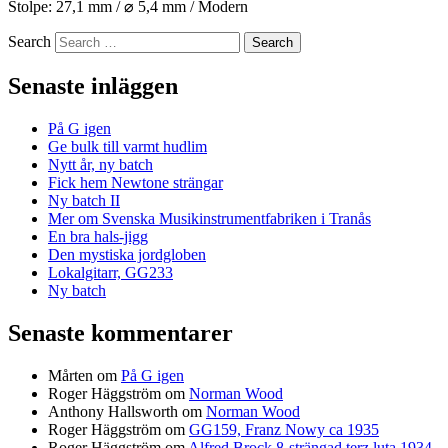
Stolpe: 27,1 mm /
⌀
5,4 mm / Modern
Search
Senaste inläggen
På G igen
Ge bulk till varmt hudlim
Nytt år, ny batch
Fick hem Newtone strängar
Ny batch II
Mer om Svenska Musikinstrumentfabriken i Tranås
En bra hals-jigg
Den mystiska jordgloben
Lokalgitarr, GG233
Ny batch
Senaste kommentarer
Mårten
om
På G igen
Roger Häggström
om
Norman Wood
Anthony Hallsworth
om
Norman Wood
Roger Häggström
om
GG159, Franz Nowy ca 1935
Roger Häggström
om
Alfred Brock 8-strängad terz luta 1934