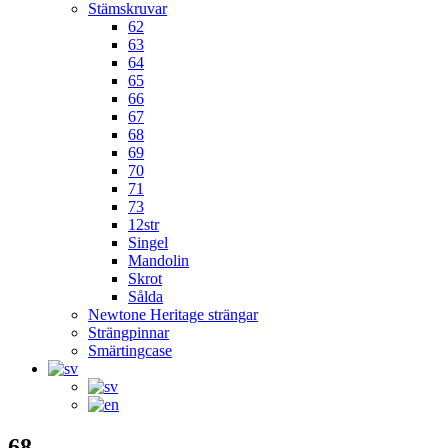
Stämskruvar
62
63
64
65
66
67
68
69
70
71
73
12str
Singel
Mandolin
Skrot
Sålda
Newtone Heritage strängar
Strängpinnar
Smärtingcase
68