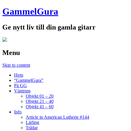
GammelGura
Ge nytt liv till din gamla gitarr
Menu
Skip to content
Hem
“GammelGura”
På GG
Väntrum
Objekt 01 – 20
Objekt 21 – 40
Objekt 41 – 60
Info
Article in American Lutherie #144
Lärling
Trådar