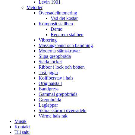
Levin 1901
Metoder
Översadelintonering
Vad det kostar
Komposit stallben
Demo
Reparera stallben
Vibrering
Mässingsband och bandning
Moderna stämskruvar
Slipa greppbräda
Städa locket
Ribbor i lock och botten
Två jiggar
Kolfiberstav i hals
Originalstall
Bandpress
Gammal greppbräda
Greppbräda
Laglappar
Skära skåror i översadeln
Värma hals rak
Musik
Kontakt
Till salu