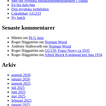
Mer om Svenska Musikinstrumentfabriken i Tranås
En bra hals-jigg
Den mystiska jordgloben
Lokalgitarr, GG233
Ny batch
Senaste kommentarer
Mårten
om
På G igen
Roger Häggström
om
Norman Wood
Anthony Hallsworth
om
Norman Wood
Roger Häggström
om
GG159, Franz Nowy ca 1935
Roger Häggström
om
Alfred Brock 8-strängad terz luta 1934
Arkiv
augusti 2026
januari 2026
augusti 2025
juli 2025
juni 2025
maj 2025
februari 2025
januari 2025