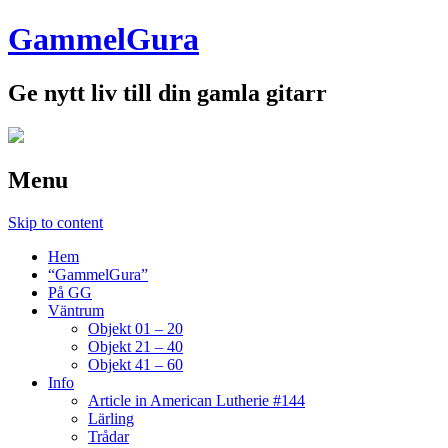
GammelGura
Ge nytt liv till din gamla gitarr
Menu
Skip to content
Hem
“GammelGura”
På GG
Väntrum
Objekt 01 – 20
Objekt 21 – 40
Objekt 41 – 60
Info
Article in American Lutherie #144
Lärling
Trådar