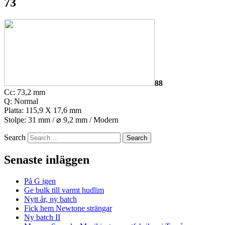
73
88
Cc: 73,2 mm
Q: Normal
Platta: 115,9 X 17,6 mm
Stolpe: 31 mm /
⌀
9,2 mm / Modern
Search
Senaste inläggen
På G igen
Ge bulk till varmt hudlim
Nytt år, ny batch
Fick hem Newtone strängar
Ny batch II