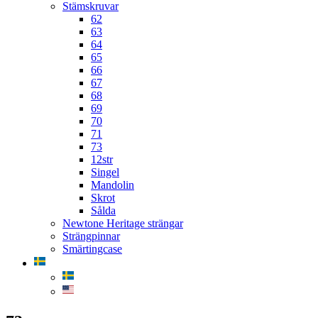
Stämskruvar
62
63
64
65
66
67
68
69
70
71
73
12str
Singel
Mandolin
Skrot
Sålda
Newtone Heritage strängar
Strängpinnar
Smärtingcase