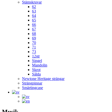
Stämskruvar
62
63
64
65
66
67
68
69
70
71
73
12str
Singel
Mandolin
Skrot
Sålda
Newtone Heritage strängar
Strängpinnar
Smärtingcase
Musik