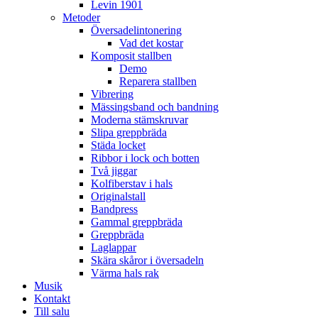
Levin 1901
Metoder
Översadelintonering
Vad det kostar
Komposit stallben
Demo
Reparera stallben
Vibrering
Mässingsband och bandning
Moderna stämskruvar
Slipa greppbräda
Städa locket
Ribbor i lock och botten
Två jiggar
Kolfiberstav i hals
Originalstall
Bandpress
Gammal greppbräda
Greppbräda
Laglappar
Skära skåror i översadeln
Värma hals rak
Musik
Kontakt
Till salu