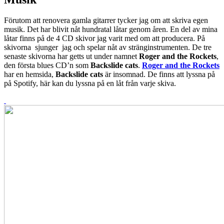
Förutom att renovera gamla gitarrer tycker jag om att skriva egen
musik. Det har blivit nåt hundratal låtar genom åren. En del av mina
låtar finns på de 4 CD skivor jag varit med om att producera. På
skivorna sjunger jag och spelar nåt av stränginstrumenten. De tre
senaste skivorna har getts ut under namnet
Roger and the Rockets
,
den första blues CD’n som
Backslide cats
.
Roger and the Rockets
har en hemsida,
Backslide cats
är insomnad. De finns att lyssna på
på Spotify, här kan du lyssna på en låt från varje skiva.