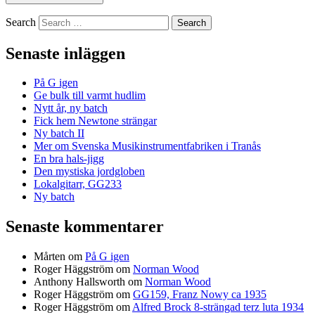
Search
Senaste inläggen
På G igen
Ge bulk till varmt hudlim
Nytt år, ny batch
Fick hem Newtone strängar
Ny batch II
Mer om Svenska Musikinstrumentfabriken i Tranås
En bra hals-jigg
Den mystiska jordgloben
Lokalgitarr, GG233
Ny batch
Senaste kommentarer
Mårten
om
På G igen
Roger Häggström
om
Norman Wood
Anthony Hallsworth
om
Norman Wood
Roger Häggström
om
GG159, Franz Nowy ca 1935
Roger Häggström
om
Alfred Brock 8-strängad terz luta 1934