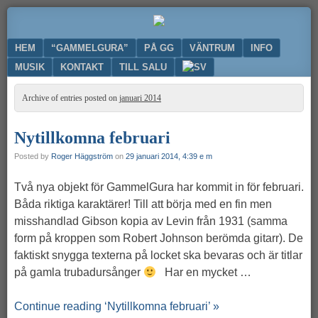
Ge
GAMMELGURA
nytt
Menu
SKIP TO CONTENT
HEM
“GAMMELGURA”
PÅ GG
VÄNTRUM
INFO
liv
till
MUSIK
KONTAKT
TILL SALU
din
gamla
Archive of entries posted on
januari 2014
gitarr
Nytillkomna februari
Posted by
Roger Häggström
on
29 januari 2014, 4:39 e m
Två nya objekt för GammelGura har kommit in för februari.
Båda riktiga karaktärer! Till att börja med en fin men
misshandlad Gibson kopia av Levin från 1931 (samma
form på kroppen som Robert Johnson berömda gitarr). De
faktiskt snygga texterna på locket ska bevaras och är titlar
på gamla trubadursånger
Har en mycket …
Continue reading ‘Nytillkomna februari’ »