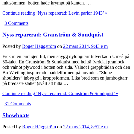
mittsömmen, botten hade krympt på kanten. …
Continue reading ‘Nyss reparerad: Levin parlor 1943’ »
|
3 Comments
Nyss reparerad: Granström & Sundquist
Posted by
Roger Häggström
on
22 mars 2014, 9:43 e m
Fick in en tämligen ful, men snygg nylongitarr tillverkad i Umeå på
50-talet. En Granström & Sundquist med helträ fyrdelat granlock
och valnöt plywood i botten och sida. Valnöt i greppbrädan och den
Bo Wretling inspirerade paddelformen på huvudet. ”Slope
shoulders” inbyggd i kroppsformen. Lika bred som en jumbogitarr
på bredaste stället (svårt att hitta …
Continue reading ‘Nyss reparerad: Granström & Sundquist’ »
|
31 Comments
Showboats
Posted by
Roger Häggström
on
22 mars 2014, 8:57 e m