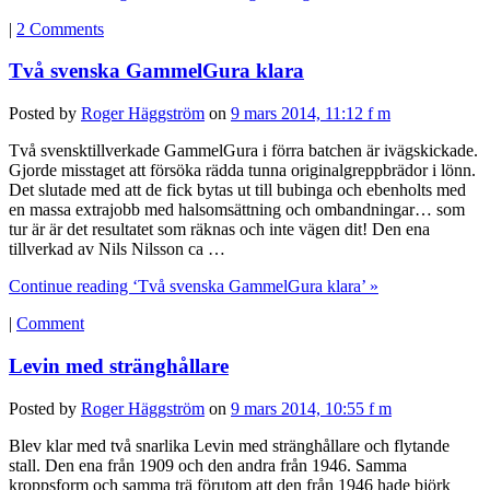
|
2 Comments
Två svenska GammelGura klara
Posted by
Roger Häggström
on
9 mars 2014, 11:12 f m
Två svensktillverkade GammelGura i förra batchen är ivägskickade.
Gjorde misstaget att försöka rädda tunna originalgreppbrädor i lönn.
Det slutade med att de fick bytas ut till bubinga och ebenholts med
en massa extrajobb med halsomsättning och ombandningar… som
tur är är det resultatet som räknas och inte vägen dit! Den ena
tillverkad av Nils Nilsson ca …
Continue reading ‘Två svenska GammelGura klara’ »
|
Comment
Levin med stränghållare
Posted by
Roger Häggström
on
9 mars 2014, 10:55 f m
Blev klar med två snarlika Levin med stränghållare och flytande
stall. Den ena från 1909 och den andra från 1946. Samma
kroppsform och samma trä förutom att den från 1946 hade björk