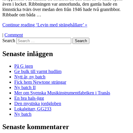
även i locket. Ribbningen var annorlunda, den gamla hade en
lönnsticka tvärs över medan den från 1946 hade två granribbor.
Ribbade om båda …
Continue reading ‘Levin med stränghållare’ »
|
Comment
Search
Senaste inläggen
På G igen
Ge bulk till varmt hudlim
Nytt år, ny batch
Fick hem Newtone strängar
Ny batch II
Mer om Svenska Musikinstrumentfabriken i Tranås
En bra hals-jigg
Den mystiska jordgloben
Lokalgitarr, GG233
Ny batch
Senaste kommentarer