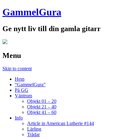
GammelGura
Ge nytt liv till din gamla gitarr
Menu
Skip to content
Hem
“GammelGura”
På GG
Väntrum
Objekt 01 – 20
Objekt 21 – 40
Objekt 41 – 60
Info
Article in American Lutherie #144
Lärling
Trådar