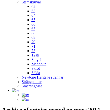
Stämskruvar
62
63
64
65
66
67
68
69
70
71
73
12str
Singel
Mandolin
Skrot
Sålda
Newtone Heritage strängar
Strängpinnar
Smärtingcase
Archive of entries posted on
mars 2014