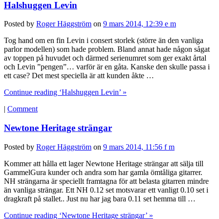
Halshuggen Levin
Posted by
Roger Häggström
on
9 mars 2014, 12:39 e m
Tog hand om en fin Levin i consert storlek (större än den vanliga
parlor modellen) som hade problem. Bland annat hade någon sågat
av toppen på huvudet och därmed serienumret som ger exakt årtal
och Levin ”pengen”… varför är en gåta. Kanske den skulle passa i
ett case? Det mest speciella är att kunden åkte …
Continue reading ‘Halshuggen Levin’ »
|
Comment
Newtone Heritage strängar
Posted by
Roger Häggström
on
9 mars 2014, 11:56 f m
Kommer att hålla ett lager Newtone Heritage strängar att sälja till
GammelGura kunder och andra som har gamla ömtåliga gitarrer.
NH strängarna är speciellt framtagna för att belasta gitarren mindre
än vanliga strängar. Ett NH 0.12 set motsvarar ett vanligt 0.10 set i
dragkraft på stallet.. Just nu har jag bara 0.11 set hemma till …
Continue reading ‘Newtone Heritage strängar’ »