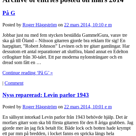
På G
Posted by
Roger Häggström
on
22 mars 2014, 10:10 e m
Jobbar just nu med fem stycken beställda GammelGura, varav tre
ska gå till Öland – Nilsson gitarren gjorde bra reklam för sig! En
harpgitarr, ”Robert Johnson” Levinen och tre gitarr gamlingar. Har
dessutom ett antal reparationer att slutföra, bland annat en Edelton
cellogitarr från 30-talet. Ett par moderna nylonsträngare och en
dread som fått en …
Continue reading ‘På G’ »
|
Comment
Nyss reparerad: Levin parlor 1943
Posted by
Roger Häggström
on
22 mars 2014, 10:01 e m
En sällsynt intorkad Levin parlor från 1943 behövde hjälp. Det är
morfars gitarr som ska bli första gitarren för den 8 åriga grabben. Jag
gjorde mer än jag fick betalt för. Både lock och botten hade krympt
ett par mm på bredden, i locket fanns en spricka längs hela