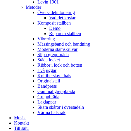
Levin 1901
Metoder
Översadelintonering
Vad det kostar
Komposit stallben
Demo
Reparera stallben
Vibrering
Mässingsband och bandning
Moderna stämskruvar
Slipa greppbräda
Städa locket
Ribbor i lock och botten
Två jiggar
Kolfiberstav i hals
Originalstall
Bandpress
Gammal greppbräda
Greppbräda
Laglappar
Skära skåror i översadeln
Värma hals rak
Musik
Kontakt
Till salu