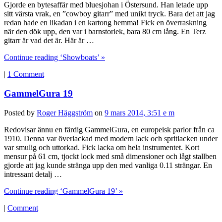
Gjorde en bytesaffär med bluesjohan i Östersund. Han letade upp
sitt värsta vrak, en ”cowboy gitarr” med unikt tryck. Bara det att jag
redan hade en likadan i en kartong hemma! Fick en överraskning
när den dök upp, den var i barnstorlek, bara 80 cm lång. En Terz
gitarr är vad det är. Här är …
Continue reading ‘Showboats’ »
|
1 Comment
GammelGura 19
Posted by
Roger Häggström
on
9 mars 2014, 3:51 e m
Redovisar ännu en färdig GammelGura, en europeisk parlor från ca
1910. Denna var överlackad med modern lack och spritlacken under
var smulig och uttorkad. Fick lacka om hela instrumentet. Kort
mensur på 61 cm, tjockt lock med små dimensioner och lågt stallben
gjorde att jag kunde stränga upp den med vanliga 0.11 strängar. En
intressant detalj …
Continue reading ‘GammelGura 19’ »
|
Comment