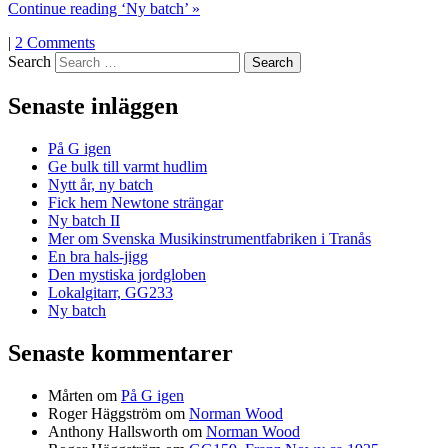
Continue reading ‘Ny batch’ »
|
2 Comments
Search
Senaste inläggen
På G igen
Ge bulk till varmt hudlim
Nytt år, ny batch
Fick hem Newtone strängar
Ny batch II
Mer om Svenska Musikinstrumentfabriken i Tranås
En bra hals-jigg
Den mystiska jordgloben
Lokalgitarr, GG233
Ny batch
Senaste kommentarer
Mårten
om
På G igen
Roger Häggström
om
Norman Wood
Anthony Hallsworth
om
Norman Wood