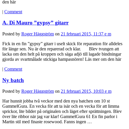
den här
|
Comment
A. Di Mauro ”gypsy” gitarr
Posted by
Roger Häggström
on
21 februari 2015, 11:37 e m
Fick in en fin ”gypsy” gitarr i uselt skick för reparation för alldeles
för länge sen. Nu är den reparerad och klar. Blev tvungen att
lacka om den helt på kroppen och säga adjö till lagade bindningar
gjorda av svartmålade stickiga hampasnören! Läs mer om den här
|
Comment
Ny batch
Posted by
Roger Häggström
on
21 februari 2015, 10:03 e m
Har hunnit jobba två veckor med den nya batchen om 10 st
GammelGura. En vecka för att ta isär och en vecka för att limma
sprickor, lite bilder på originalen och läget efter sprättningen. Blev
över lite ribbor när jag var klar! GammelGura 61 En fin parlor i
Martin stil med finaste rosewood. Fanns ingen …