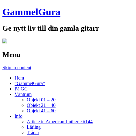
GammelGura
Ge nytt liv till din gamla gitarr
Menu
Skip to content
Hem
“GammelGura”
På GG
Väntrum
Objekt 01 – 20
Objekt 21 – 40
Objekt 41 – 60
Info
Article in American Lutherie #144
Lärling
Trådar