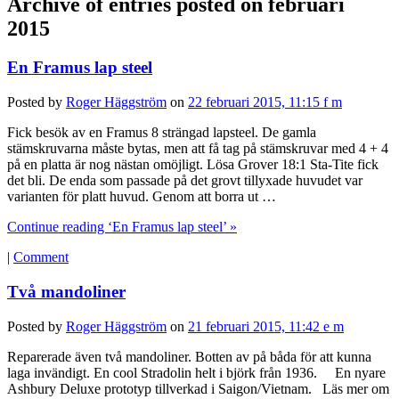
Archive of entries posted on
februari
2015
En Framus lap steel
Posted by
Roger Häggström
on
22 februari 2015, 11:15 f m
Fick besök av en Framus 8 strängad lapsteel. De gamla
stämskruvarna måste bytas, men att få tag på stämskruvar med 4 + 4
på en platta är nog nästan omöjligt. Lösa Grover 18:1 Sta-Tite fick
det bli. De enda som passade på det grovt tillyxade huvudet var
varianten för platt huvud. Genom att borra ut …
Continue reading ‘En Framus lap steel’ »
|
Comment
Två mandoliner
Posted by
Roger Häggström
on
21 februari 2015, 11:42 e m
Reparerade även två mandoliner. Botten av på båda för att kunna
laga invändigt. En cool Stradolin helt i björk från 1936. En nyare
Ashbury Deluxe prototyp tillverkad i Saigon/Vietnam. Läs mer om