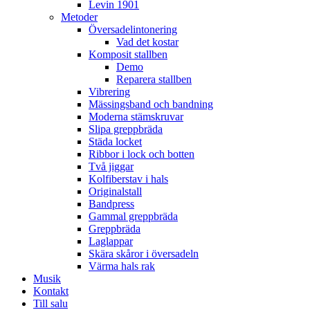
Levin 1901
Metoder
Översadelintonering
Vad det kostar
Komposit stallben
Demo
Reparera stallben
Vibrering
Mässingsband och bandning
Moderna stämskruvar
Slipa greppbräda
Städa locket
Ribbor i lock och botten
Två jiggar
Kolfiberstav i hals
Originalstall
Bandpress
Gammal greppbräda
Greppbräda
Laglappar
Skära skåror i översadeln
Värma hals rak
Musik
Kontakt
Till salu