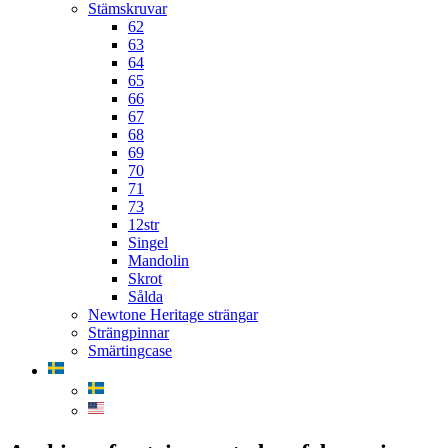
Stämskruvar
62
63
64
65
66
67
68
69
70
71
73
12str
Singel
Mandolin
Skrot
Sålda
Newtone Heritage strängar
Strängpinnar
Smärtingcase