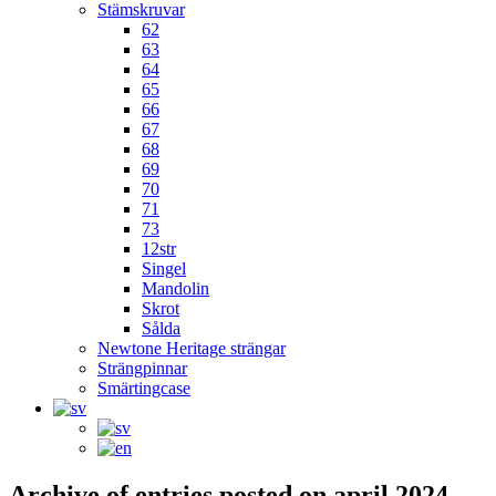
Stämskruvar
62
63
64
65
66
67
68
69
70
71
73
12str
Singel
Mandolin
Skrot
Sålda
Newtone Heritage strängar
Strängpinnar
Smärtingcase
Archive of entries posted on
april 2024