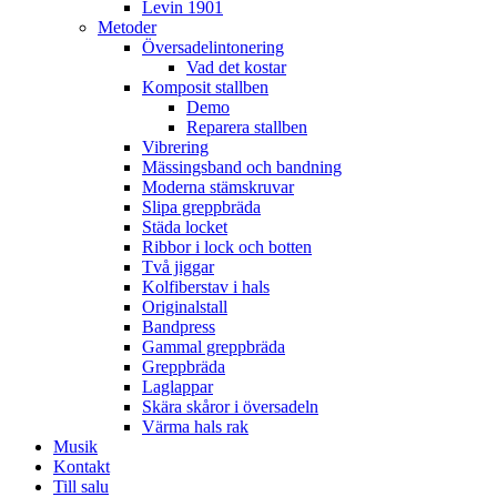
Levin 1901
Metoder
Översadelintonering
Vad det kostar
Komposit stallben
Demo
Reparera stallben
Vibrering
Mässingsband och bandning
Moderna stämskruvar
Slipa greppbräda
Städa locket
Ribbor i lock och botten
Två jiggar
Kolfiberstav i hals
Originalstall
Bandpress
Gammal greppbräda
Greppbräda
Laglappar
Skära skåror i översadeln
Värma hals rak
Musik
Kontakt
Till salu