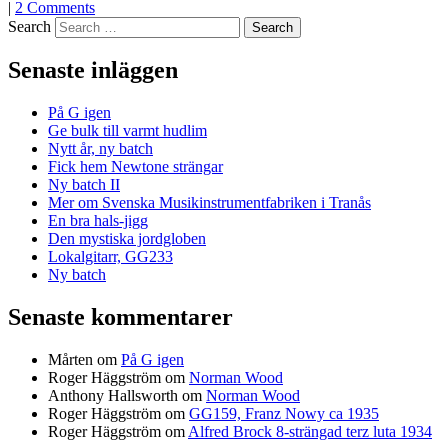
|
2 Comments
Search
Senaste inläggen
På G igen
Ge bulk till varmt hudlim
Nytt år, ny batch
Fick hem Newtone strängar
Ny batch II
Mer om Svenska Musikinstrumentfabriken i Tranås
En bra hals-jigg
Den mystiska jordgloben
Lokalgitarr, GG233
Ny batch
Senaste kommentarer
Mårten
om
På G igen
Roger Häggström
om
Norman Wood
Anthony Hallsworth
om
Norman Wood
Roger Häggström
om
GG159, Franz Nowy ca 1935
Roger Häggström
om
Alfred Brock 8-strängad terz luta 1934