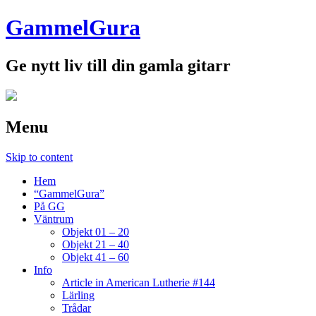
GammelGura
Ge nytt liv till din gamla gitarr
Menu
Skip to content
Hem
“GammelGura”
På GG
Väntrum
Objekt 01 – 20
Objekt 21 – 40
Objekt 41 – 60
Info
Article in American Lutherie #144
Lärling
Trådar