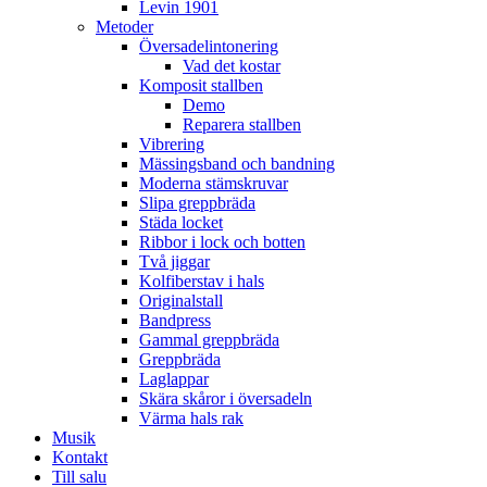
Levin 1901
Metoder
Översadelintonering
Vad det kostar
Komposit stallben
Demo
Reparera stallben
Vibrering
Mässingsband och bandning
Moderna stämskruvar
Slipa greppbräda
Städa locket
Ribbor i lock och botten
Två jiggar
Kolfiberstav i hals
Originalstall
Bandpress
Gammal greppbräda
Greppbräda
Laglappar
Skära skåror i översadeln
Värma hals rak
Musik
Kontakt
Till salu