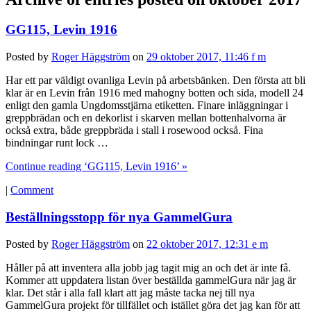
GG115, Levin 1916
Posted by
Roger Häggström
on
29 oktober 2017, 11:46 f m
Har ett par väldigt ovanliga Levin på arbetsbänken. Den första att bli
klar är en Levin från 1916 med mahogny botten och sida, modell 24
enligt den gamla Ungdomsstjärna etiketten. Finare inläggningar i
greppbrädan och en dekorlist i skarven mellan bottenhalvorna är
också extra, både greppbräda i stall i rosewood också. Fina
bindningar runt lock …
Continue reading ‘GG115, Levin 1916’ »
|
Comment
Beställningsstopp för nya GammelGura
Posted by
Roger Häggström
on
22 oktober 2017, 12:31 e m
Håller på att inventera alla jobb jag tagit mig an och det är inte få.
Kommer att uppdatera listan över beställda gammelGura när jag är
klar. Det står i alla fall klart att jag måste tacka nej till nya
GammelGura projekt för tillfället och istället göra det jag kan för att