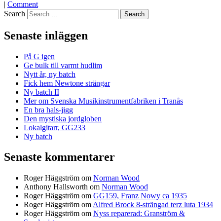
|
Comment
Search
Senaste inläggen
På G igen
Ge bulk till varmt hudlim
Nytt år, ny batch
Fick hem Newtone strängar
Ny batch II
Mer om Svenska Musikinstrumentfabriken i Tranås
En bra hals-jigg
Den mystiska jordgloben
Lokalgitarr, GG233
Ny batch
Senaste kommentarer
Roger Häggström
om
Norman Wood
Anthony Hallsworth
om
Norman Wood
Roger Häggström
om
GG159, Franz Nowy ca 1935
Roger Häggström
om
Alfred Brock 8-strängad terz luta 1934
Roger Häggström
om
Nyss reparerad: Granström &