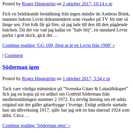
Posted by
Roger Häggström
on
2 oktober 2017, 10:14 e m
Fick en brådskande beställning från ingen mindre än Andreas Brink,
mannen bakom Levin dokumentären som visades på TV för inte så
länge sen. Fint folk får gå före, så jag lade till den till den pågående
batchen. Då det var vad jag kallar en ”halv böj”, en standard Levin
parlor i gott skick, gick det …
Continue reading ‘GG 109, först ut är en Levin från 1908’ »
|
Comment
Söderman igen
Posted by
Roger Häggström
on
1 oktober 2017, 3:34 e m
Tack vare vänliga människor på ”Svenska Gitarr & Lutasällskapet”
fick jag en kopia på en artikel om Gottfrid Söderman från
medlemstidningen nummer 2 1972. En trevlig läsning om ett udda
original när det gäller gitarrbygge i Sverige. Enligt artikeln startade
han sin tillverkning 1917, själv har jag sett en luta daterad 1924 som
äldst. Circa …
Continue reading ‘Söderman igen’ »