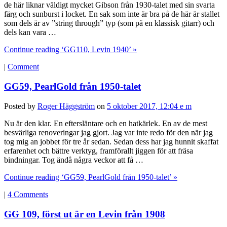
de här liknar väldigt mycket Gibson från 1930-talet med sin svarta
färg och sunburst i locket. En sak som inte är bra på de här är stallet
som dels är av ”string through” typ (som på en klassisk gitarr) och
dels kan vara …
Continue reading ‘GG110, Levin 1940’ »
|
Comment
GG59, PearlGold från 1950-talet
Posted by
Roger Häggström
on
5 oktober 2017, 12:04 e m
Nu är den klar. En eftersläntare och en hatkärlek. En av de mest
besvärliga renoveringar jag gjort. Jag var inte redo för den när jag
tog mig an jobbet för tre år sedan. Sedan dess har jag hunnit skaffat
erfarenhet och bättre verktyg, framförallt jiggen för att fräsa
bindningar. Tog ändå några veckor att få …
Continue reading ‘GG59, PearlGold från 1950-talet’ »
|
4 Comments
GG 109, först ut är en Levin från 1908