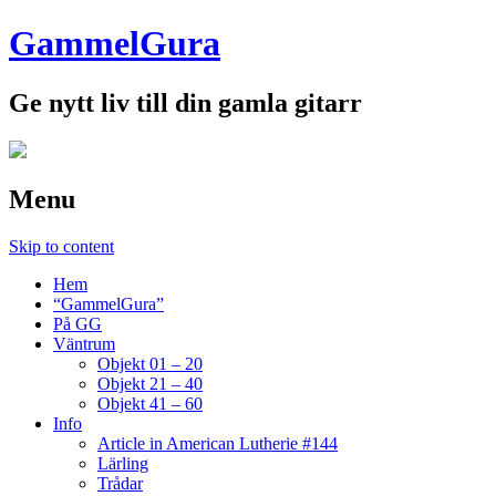
GammelGura
Ge nytt liv till din gamla gitarr
Menu
Skip to content
Hem
“GammelGura”
På GG
Väntrum
Objekt 01 – 20
Objekt 21 – 40
Objekt 41 – 60
Info
Article in American Lutherie #144
Lärling
Trådar