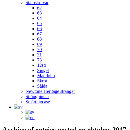
Stämskruvar
62
63
64
65
66
67
68
69
70
71
73
12str
Singel
Mandolin
Skrot
Sålda
Newtone Heritage strängar
Strängpinnar
Smärtingcase
Archive of entries posted on
oktober 2017