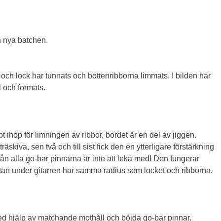
 nya batchen.
en och lock har tunnats och bottenribborna limmats. I bilden har
ll och formats.
 ihop för limningen av ribbor, bordet är en del av jiggen.
äskiva, sen två och till sist fick den en ytterligare förstärkning
från alla go-bar pinnarna är inte att leka med! Den fungerar
an under gitarren har samma radius som locket och ribborna.
ed hjälp av matchande mothåll och böjda go-bar pinnar.