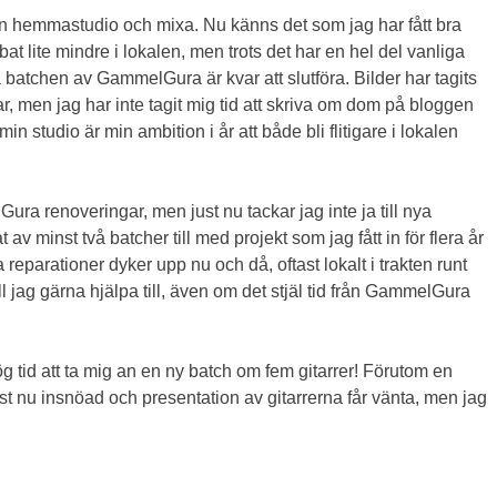
min hemmastudio och mixa. Nu känns det som jag har fått bra
at lite mindre i lokalen, men trots det har en hel del vanliga
a batchen av GammelGura är kvar att slutföra. Bilder har tagits
, men jag har inte tagit mig tid att skriva om dom på bloggen
n studio är min ambition i år att både bli flitigare i lokalen
ura renoveringar, men just nu tackar jag inte ja till nya
 minst två batcher till med projekt som jag fått in för flera år
 reparationer dyker upp nu och då, oftast lokalt i trakten runt
ll jag gärna hjälpa till, även om det stjäl tid från GammelGura
g tid att ta mig an en ny batch om fem gitarrer! Förutom en
ust nu insnöad och presentation av gitarrerna får vänta, men jag