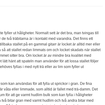
 fyller ut håligheter. Normalt sett är det bra, man tvingas till
 de två träbitarna är i kontakt med varandra. Det finns ett
baka stallet på en gammal gitarr är locket är alltid mer eller
så att stallet redan limmats om och locket skadats när stallet
limmet sitter bra. Om locket är av mindre bra kvalitet med
 lätt hänt att spateln man använder för att lossa stallet följer
höves fyllas i med nytt trä eller av lim som fyller ut
m kan användas för att fylla ut sprickor i gran. De fina
är våta eller limmade, som alltid är fallet med trä-damm. Det
 för att ge varmt hudlim bulk som kan fylla i håligheter
ma två bitar gran med varmt hudlim och två andra bitar med