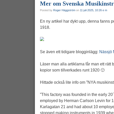
Mer om Svenska Musikinstr
Posted by
Roger Häggström
on
11 juli 2025, 10:26 e m
En ny artikel har dykt upp, denna fanns p
1918.
Se även ett tidigare blogginlägg:
Nässjö 
Läser man alla artiklarna får man ett rä
kopior som tillverkades runt 1920 🙂
Hittade också lite info om ”NYA musikins
”This factory was founded in the early 
employed by Herman Carlson Levin for 14 
Karlagatan 21 and had about 10 employees
stopped making instruments in 1939 whe