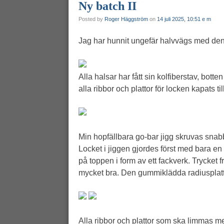
Ny batch II
Posted by
Roger Häggström
on
14 juli 2025, 10:51 e m
Jag har hunnit ungefär halvvägs med den
Alla halsar har fått sin kolfiberstav, bott
alla ribbor och plattor för locken kapats ti
Min hopfällbara go-bar jigg skruvas snabbt
Locket i jiggen gjordes först med bara en tr
på toppen i form av ett fackverk. Trycket 
mycket bra. Den gummiklädda radiusplatt
Alla ribbor och plattor som ska limmas m