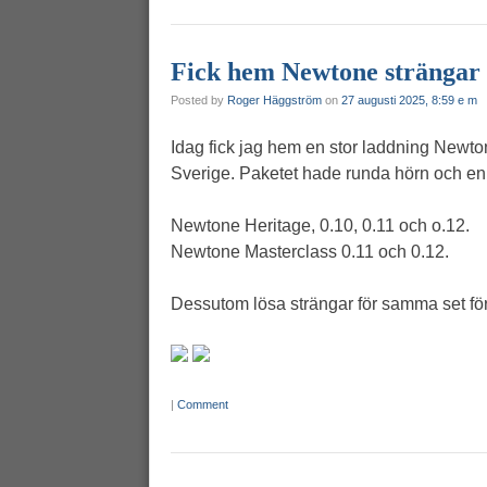
Fick hem Newtone strängar
Posted by
Roger Häggström
on
27 augusti 2025, 8:59 e m
Idag fick jag hem en stor laddning Newto
Sverige. Paketet hade runda hörn och en
Newtone Heritage, 0.10, 0.11 och o.12.
Newtone Masterclass 0.11 och 0.12.
Dessutom lösa strängar för samma set f
|
Comment