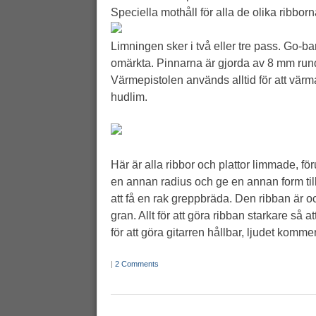
Speciella mothåll för alla de olika ribborna
Limningen sker i två eller tre pass. Go-
omärkta. Pinnarna är gjorda av 8 mm rundsta
Värmepistolen används alltid för att värm
hudlim.
Här är alla ribbor och plattor limmade, 
en annan radius och ge en annan form till
att få en rak greppbräda. Den ribban är ocks
gran. Allt för att göra ribban starkare så a
för att göra gitarren hållbar, ljudet komm
|
2 Comments