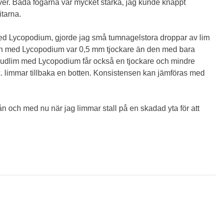
ver. Båda fogarna var mycket starka, jag kunde knappt
tarna.
 med Lycopodium, gjorde jag små tumnagelstora droppar av lim
pen med Lycopodium var 0,5 mm tjockare än den med bara
 hudlim med Lycopodium får också en tjockare och mindre
x. limmar tillbaka en botten. Konsistensen kan jämföras med
ån och med nu när jag limmar stall på en skadad yta för att