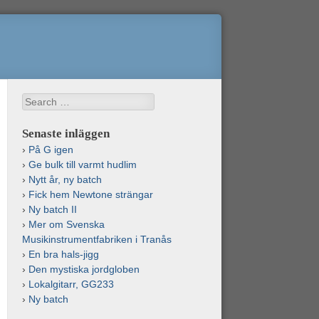
Search
Senaste inläggen
På G igen
Ge bulk till varmt hudlim
Nytt år, ny batch
Fick hem Newtone strängar
Ny batch II
Mer om Svenska
Musikinstrumentfabriken i Tranås
En bra hals-jigg
Den mystiska jordgloben
Lokalgitarr, GG233
Ny batch