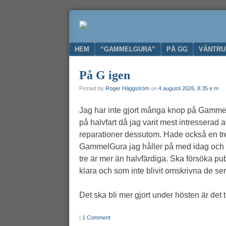
Ge
GAMMELGURA
nytt
liv
Menu
SKIP TO CONTENT
HEM
“GAMMELGURA”
PÅ GG
VÄNTR
till
din
På G igen
gamla
gitarr
Posted by
Roger Häggström
on
4 augusti 2026, 8:35 e m
Jag har inte gjort många knop på GammelGu
på halvfart då jag varit mest intresserad
reparationer dessutom. Hade också en tre
GammelGura jag håller på med idag och ko
tre är mer än halvfärdiga. Ska försöka p
klara och som inte blivit omskrivna de se
Det ska bli mer gjort under hösten är det t
|
1 Comment