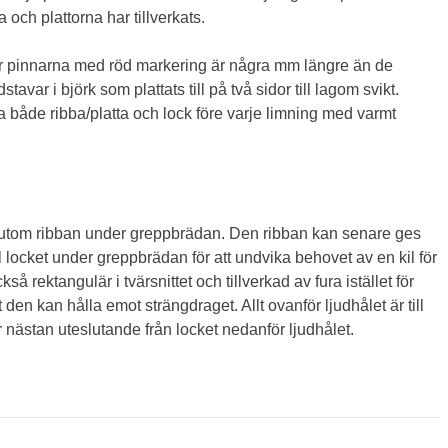
 och plattorna har tillverkats.
bar pinnarna med röd markering är några mm längre än de
var i björk som plattats till på två sidor till lagom svikt.
a både ribba/platta och lock före varje limning med varmt
förutom ribban under greppbrädan. Den ribban kan senare ges
 locket under greppbrädan för att undvika behovet av en kil för
å rektangulär i tvärsnittet och tillverkad av fura istället för
tt den kan hålla emot strängdraget. Allt ovanför ljudhålet är till
er nästan uteslutande från locket nedanför ljudhålet.