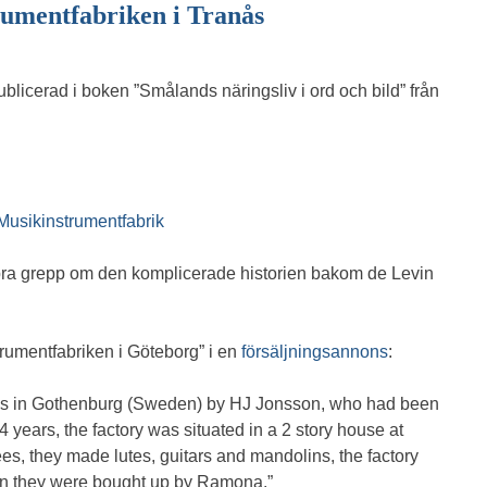
umentfabriken i Tranås
ublicerad i boken ”Smålands näringsliv i ord och bild” från
Musikinstrumentfabrik
tt bra grepp om den komplicerade historien bakom de Levin
trumentfabriken i Göteborg” i en
försäljningsannons
:
20´s in Gothenburg (Sweden) by HJ Jonsson, who had been
years, the factory was situated in a 2 story house at
, they made lutes, guitars and mandolins, the factory
n they were bought up by Ramona.”