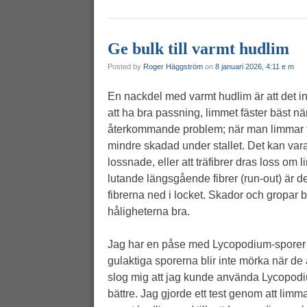
Ge bulk till varmt hudlim
Posted by
Roger Häggström
on
8 januari 2026, 4:11 e m
En nackdel med varmt hudlim är att det inte
att ha bra passning, limmet fäster bäst när
återkommande problem; när man limmar till
mindre skadad under stallet. Det kan vara 
lossnade, eller att träfibrer dras loss om 
lutande längsgående fibrer (run-out) är det
fibrerna ned i locket. Skador och gropar be
håligheterna bra.
Jag har en påse med Lycopodium-sporer so
gulaktiga sporerna blir inte mörka när de 
slog mig att jag kunde använda Lycopodium
bättre. Jag gjorde ett test genom att lim