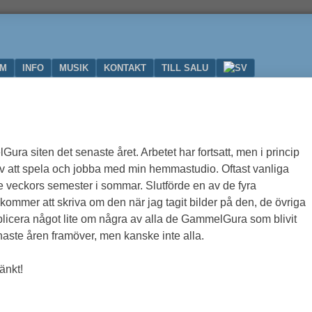
UM
INFO
MUSIK
KONTAKT
TILL SALU
ra siten det senaste året. Arbetet har fortsatt, men i princip
 av att spela och jobba med min hemmastudio. Oftast vanliga
 veckors semester i sommar. Slutförde en av de fyra
mmer att skriva om den när jag tagit bilder på den, de övriga
ublicera något lite om några av alla de GammelGura som blivit
naste åren framöver, men kanske inte alla.
änkt!