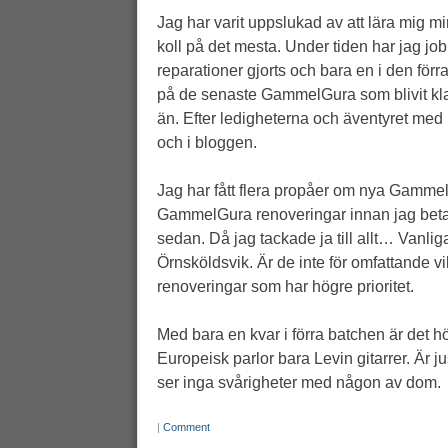
Jag har varit uppslukad av att lära mig 
koll på det mesta. Under tiden har jag jobb
reparationer gjorts och bara en i den förr
på de senaste GammelGura som blivit klar
än. Efter ledigheterna och äventyret med mi
och i bloggen.
Jag har fått flera propåer om nya GammelG
GammelGura renoveringar innan jag betat av
sedan. Då jag tackade ja till allt… Vanliga
Örnsköldsvik. Är de inte för omfattande vi
renoveringar som har högre prioritet.
Med bara en kvar i förra batchen är det hö
Europeisk parlor bara Levin gitarrer. Är j
ser inga svårigheter med någon av dom.
|
Comment