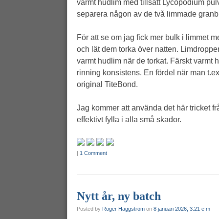
varmt hudlim med tillsatt Lycopodium pul
separera någon av de två limmade granbi
För att se om jag fick mer bulk i limmet
och lät dem torka över natten. Limdrop
varmt hudlim när de torkat. Färskt varmt
rinning konsistens. En fördel när man t.e
original TiteBond.
Jag kommer att använda det här tricket fr
effektivt fylla i alla små skador.
|
1 Comment
Nytt år, ny batch
Posted by
Roger Häggström
on
8 januari 2026, 3:21 e m