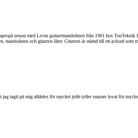
lt apropå senast med Levin guitarrmandolinen från 1901 hos TonTekni
 mandolinen och gitarren låter. Gitarren är stämd till ett ackord som
tt jag tagit på mig alldeles för mycket jobb (eller snarare lovat för mycke