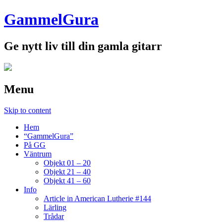
GammelGura
Ge nytt liv till din gamla gitarr
Menu
Skip to content
Hem
“GammelGura”
På GG
Väntrum
Objekt 01 – 20
Objekt 21 – 40
Objekt 41 – 60
Info
Article in American Lutherie #144
Lärling
Trådar