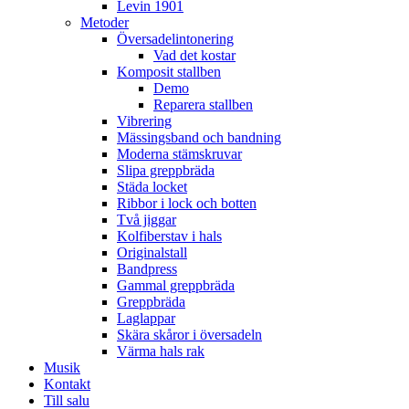
Levin 1901
Metoder
Översadelintonering
Vad det kostar
Komposit stallben
Demo
Reparera stallben
Vibrering
Mässingsband och bandning
Moderna stämskruvar
Slipa greppbräda
Städa locket
Ribbor i lock och botten
Två jiggar
Kolfiberstav i hals
Originalstall
Bandpress
Gammal greppbräda
Greppbräda
Laglappar
Skära skåror i översadeln
Värma hals rak
Musik
Kontakt
Till salu