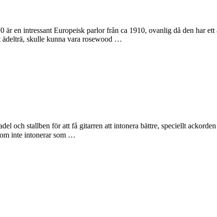
 en intressant Europeisk parlor från ca 1910, ovanlig då den har ett äde
kt ädelträ, skulle kunna vara rosewood …
el och stallben för att få gitarren att intonera bättre, speciellt ackorden
 som inte intonerar som …