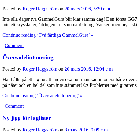
Posted by
Roger Häggström
on
20 mars 2016, 5:29 e m
Inte alla dagar två GammelGura blir klar samma dag! Den första GG70 är
inte ett kryssfaner, ådringen är i samma riktning. Vackert men mystis
Continue reading ‘Två färdiga GammelGura’ »
|
Comment
Översadelintonering
Posted by
Roger Häggström
on
20 mars 2016, 12:04 e m
Har hållit på ett tag nu att undersöka hur man kan intonera både översad
på nätet och en hel del som inte stämmer! 😉 Problemet med gitarrer
Continue reading ‘Översadelintonering’ »
|
Comment
Ny jigg för laglister
Posted by
Roger Häggström
on
8 mars 2016, 9:09 e m