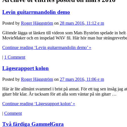
Levin guitarrmandolin demo
Posted by
Roger Häggström
on
28 mars 2016, 11:12 e m
Glömde lägga ut länken till videon som Mats Byström spelade in he
MovieMaker och en inspelad WAV fil. Här hör man hur strängreverben,
Continue reading ‘Levin guitarrmandolin demo’ »
|
1 Comment
Lägesrapport kolon
Posted by
Roger Häggström
on
27 mars 2016, 11:06 e m
Här är lite allmänt svammel i brist på annat. För ett tag sen insåg jag a
gitarr blir klar. Är tacksam för att alla som väntar på sin gitarr …
Continue reading ‘Lägesrapport kolon’ »
|
Comment
Två färdiga GammelGura