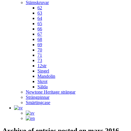
Stämskruvar
62
63
64
65
66
67
68
69
70
71
73
12str
Singel
Mandolin
Skrot
Sålda
Newtone Heritage strängar
Strängpinnar
Smärtingcase
Archive of entries posted on
mars 2016