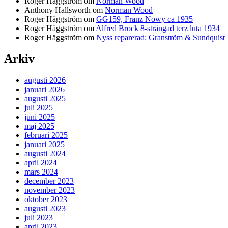
Roger Häggström
om
Norman Wood
Anthony Hallsworth
om
Norman Wood
Roger Häggström
om
GG159, Franz Nowy ca 1935
Roger Häggström
om
Alfred Brock 8-strängad terz luta 1934
Roger Häggström
om
Nyss reparerad: Granström & Sundquist
Arkiv
augusti 2026
januari 2026
augusti 2025
juli 2025
juni 2025
maj 2025
februari 2025
januari 2025
augusti 2024
april 2024
mars 2024
december 2023
november 2023
oktober 2023
augusti 2023
juli 2023
april 2023