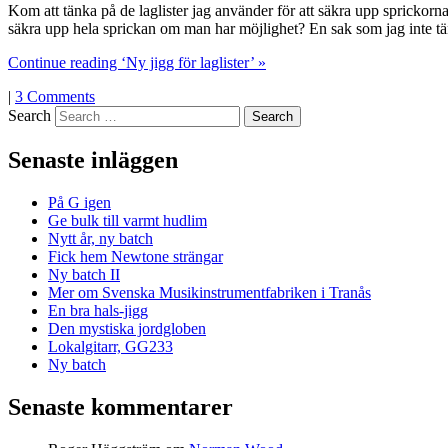
Kom att tänka på de laglister jag använder för att säkra upp sprickor
säkra upp hela sprickan om man har möjlighet? En sak som jag inte tä
Continue reading ‘Ny jigg för laglister’ »
|
3 Comments
Search
Senaste inläggen
På G igen
Ge bulk till varmt hudlim
Nytt år, ny batch
Fick hem Newtone strängar
Ny batch II
Mer om Svenska Musikinstrumentfabriken i Tranås
En bra hals-jigg
Den mystiska jordgloben
Lokalgitarr, GG233
Ny batch
Senaste kommentarer