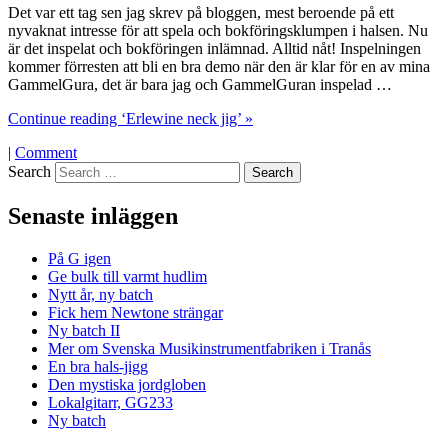
Det var ett tag sen jag skrev på bloggen, mest beroende på ett
nyvaknat intresse för att spela och bokföringsklumpen i halsen. Nu
är det inspelat och bokföringen inlämnad. Alltid nåt! Inspelningen
kommer förresten att bli en bra demo när den är klar för en av mina
GammelGura, det är bara jag och GammelGuran inspelad …
Continue reading ‘Erlewine neck jig’ »
|
Comment
Search
Senaste inläggen
På G igen
Ge bulk till varmt hudlim
Nytt år, ny batch
Fick hem Newtone strängar
Ny batch II
Mer om Svenska Musikinstrumentfabriken i Tranås
En bra hals-jigg
Den mystiska jordgloben
Lokalgitarr, GG233
Ny batch