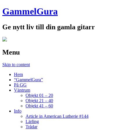
GammelGura
Ge nytt liv till din gamla gitarr
Menu
Skip to content
Hem
“GammelGura”
På GG
Väntrum
Objekt 01 – 20
Objekt 21 – 40
Objekt 41 – 60
Info
Article in American Lutherie #144
Lärling
Trådar