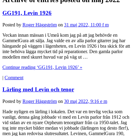
GG191, Levin 1926
Posted by
Roger Häggström
on
31 maj 2022, 11:00 f m
Veckan innan mässan i Umeå kom jag på att jag behövde en
GammelGura att sälja. Jag valde en av alla parlor gitarrer jag har
hängande på väggen i lägenheten, en Levin 1926 i bra skick för att
inte behöva lägga mycket tid på reparationer. Den gamla parlor
modellen med skuret huvud var på väg ut …
Continue reading ‘GG191, Levin 1926’ »
|
Comment
Lärling med Levin och tenor
Posted by
Roger Häggström
on
30 maj 2022, 9:16 e m
Hade nyligen en lärling i lokalen. Det var en trevlig vecka som
vanligt, denna gång jobbade vi med en Levin parlor från 1912 och
vid sidan av en nyare Orpheum tenorgitarr från ca 1950-talet. Jag
tog inte mycket bilder medan vi jobbade (lärlingen tog desto fler!),
men jag kan redovisa slutresultatet. Levinen, GammelGura 190,