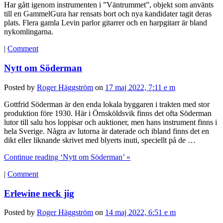
Har gått igenom instrumenten i ”Väntrummet”, objekt som använts
till en GammelGura har rensats bort och nya kandidater tagit deras
plats. Flera gamla Levin parlor gitarrer och en harpgitarr är bland
nykomlingarna.
|
Comment
Nytt om Söderman
Posted by
Roger Häggström
on
17 maj 2022, 7:11 e m
Gottfrid Söderman är den enda lokala byggaren i trakten med stor
produktion före 1930. Här i Örnsköldsvik finns det ofta Söderman
lutor till salu hos loppisar och auktioner, men hans instrument finns i
hela Sverige. Några av lutorna är daterade och ibland finns det en
dikt eller liknande skrivet med blyerts inuti, speciellt på de …
Continue reading ‘Nytt om Söderman’ »
|
Comment
Erlewine neck jig
Posted by
Roger Häggström
on
14 maj 2022, 6:51 e m