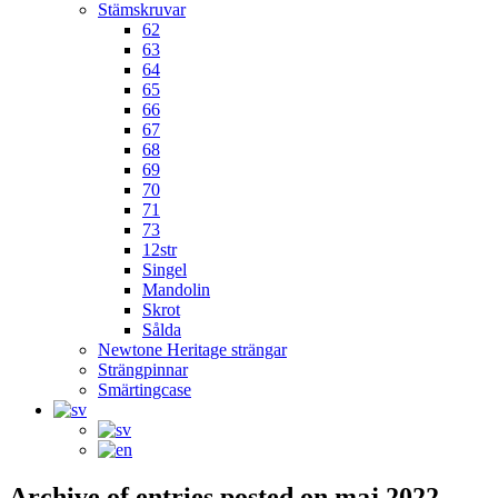
Stämskruvar
62
63
64
65
66
67
68
69
70
71
73
12str
Singel
Mandolin
Skrot
Sålda
Newtone Heritage strängar
Strängpinnar
Smärtingcase
Archive of entries posted on
maj 2022