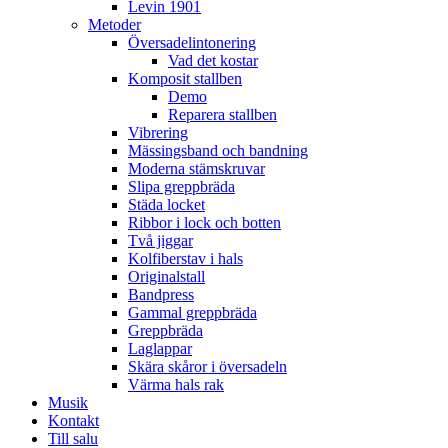
Levin 1901
Metoder
Översadelintonering
Vad det kostar
Komposit stallben
Demo
Reparera stallben
Vibrering
Mässingsband och bandning
Moderna stämskruvar
Slipa greppbräda
Städa locket
Ribbor i lock och botten
Två jiggar
Kolfiberstav i hals
Originalstall
Bandpress
Gammal greppbräda
Greppbräda
Laglappar
Skära skåror i översadeln
Värma hals rak
Musik
Kontakt
Till salu