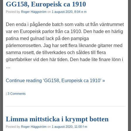
GG158, Europeisk ca 1910
Posted by
Roger Häggström
on
1 augusti 2020, 8:04 e m
Den enda i pågående batch som valts ut från väntrummet
var en Europeisk parlor från ca 1910. Den hade en härlig
patina med gulnad lack på den pampiga
pärlemorrosetten. Jag har sett flera liknande gitarrer med
samma rosett, de tillverkades och såldes till flera
gitarrfabriker vid den här tiden. Den hade lite finare lönn i
…
Continue reading ‘GG158, Europeisk ca 1910’ »
|
3 Comments
Limma mittsticka i krympt botten
Posted by
Roger Häggström
on
1 augusti 2020, 11:00 f m