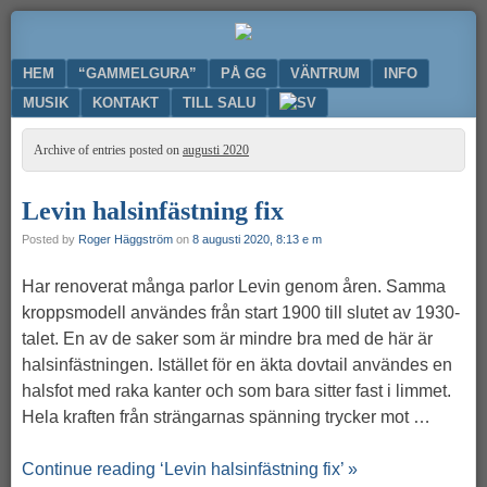
Ge
GAMMELGURA
nytt
Menu
SKIP TO CONTENT
HEM
“GAMMELGURA”
PÅ GG
VÄNTRUM
INFO
liv
till
MUSIK
KONTAKT
TILL SALU
din
gamla
Archive of entries posted on
augusti 2020
gitarr
Levin halsinfästning fix
Posted by
Roger Häggström
on
8 augusti 2020, 8:13 e m
Har renoverat många parlor Levin genom åren. Samma
kroppsmodell användes från start 1900 till slutet av 1930-
talet. En av de saker som är mindre bra med de här är
halsinfästningen. Istället för en äkta dovtail användes en
halsfot med raka kanter och som bara sitter fast i limmet.
Hela kraften från strängarnas spänning trycker mot …
Continue reading ‘Levin halsinfästning fix’ »