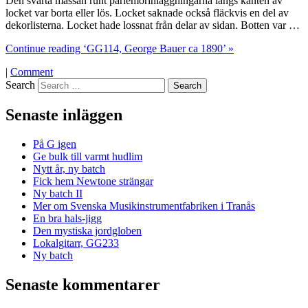
Den svarta massan runt pärlemorinläggningarna längs kanten av
locket var borta eller lös. Locket saknade också fläckvis en del av
dekorlisterna. Locket hade lossnat från delar av sidan. Botten var …
Continue reading ‘GG114, George Bauer ca 1890’ »
|
Comment
Search
Senaste inläggen
På G igen
Ge bulk till varmt hudlim
Nytt år, ny batch
Fick hem Newtone strängar
Ny batch II
Mer om Svenska Musikinstrumentfabriken i Tranås
En bra hals-jigg
Den mystiska jordgloben
Lokalgitarr, GG233
Ny batch
Senaste kommentarer