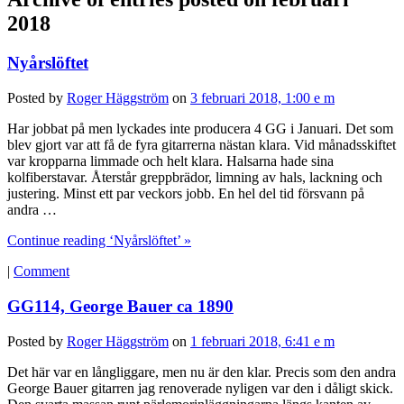
2018
Nyårslöftet
Posted by
Roger Häggström
on
3 februari 2018, 1:00 e m
Har jobbat på men lyckades inte producera 4 GG i Januari. Det som
blev gjort var att få de fyra gitarrerna nästan klara. Vid månadsskiftet
var kropparna limmade och helt klara. Halsarna hade sina
kolfiberstavar. Återstår greppbrädor, limning av hals, lackning och
justering. Minst ett par veckors jobb. En hel del tid försvann på
andra …
Continue reading ‘Nyårslöftet’ »
|
Comment
GG114, George Bauer ca 1890
Posted by
Roger Häggström
on
1 februari 2018, 6:41 e m
Det här var en långliggare, men nu är den klar. Precis som den andra
George Bauer gitarren jag renoverade nyligen var den i dåligt skick.