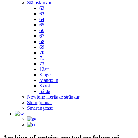
Stämskruvar
62
63
64
65
66
67
68
69
70
71
73
12str
Singel
Mandolin
Skrot
Sålda
Newtone Heritage strängar
Strängpinnar
Smärtingcase
Archive of entries posted on
februari