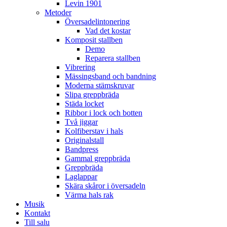
Levin 1901
Metoder
Översadelintonering
Vad det kostar
Komposit stallben
Demo
Reparera stallben
Vibrering
Mässingsband och bandning
Moderna stämskruvar
Slipa greppbräda
Städa locket
Ribbor i lock och botten
Två jiggar
Kolfiberstav i hals
Originalstall
Bandpress
Gammal greppbräda
Greppbräda
Laglappar
Skära skåror i översadeln
Värma hals rak
Musik
Kontakt
Till salu