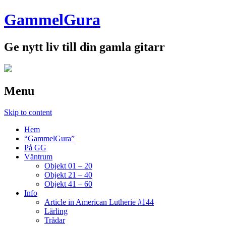
GammelGura
Ge nytt liv till din gamla gitarr
Menu
Skip to content
Hem
“GammelGura”
På GG
Väntrum
Objekt 01 – 20
Objekt 21 – 40
Objekt 41 – 60
Info
Article in American Lutherie #144
Lärling
Trådar