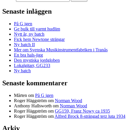
Senaste inläggen
På G igen
Ge bulk till varmt hudlim
Nytt år, ny batch
Fick hem Newtone strängar
Ny batch II
Mer om Svenska Musikinstrumentfabriken i Tranås
En bra hals-jigg
Den mystiska jordgloben
Lokalgitarr, GG233
Ny batch
Senaste kommentarer
Mårten
om
På G igen
Roger Häggström
om
Norman Wood
Anthony Hallsworth
om
Norman Wood
Roger Häggström
om
GG159, Franz Nowy ca 1935
Roger Häggström
om
Alfred Brock 8-strängad terz luta 1934
Arkiv