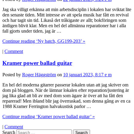
Jag ska villigt erkänna att min arbetsdisciplin i lokalen har sviktat lite
den senaste tiden. Mitt intresse av att spela musik har fått en revival
och har tagit sin tid. Likaså det tråkigaste av allt; bokföringen som
äntligen blivit klar. Men en hel del allmänna reparationer har i alla
fall gjorts under tiden, jag är …
Continue reading ‘Ny batch, GG199-203’ »
|
Comment
Kramer power ballad guitar
Posted by
Roger Häggström
on
10 januari 2023, 8:17 e m
En hel del moderna gitarrer passerar lokalen utan att jag skriver om
dom på bloggen. När de lämnar lokalen efter reparation/justering är
jag lika glad att bli av med dom som ägare är över att ha fått den
reparerad! Men ibland blir jag överraskad, som denna gång av en ca
1988 Kramer Ferrington halvakustisk parlor …
Continue reading ‘Kramer power ballad guitar’ »
|
Comment
Search