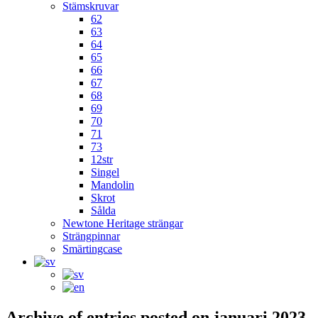
Stämskruvar
62
63
64
65
66
67
68
69
70
71
73
12str
Singel
Mandolin
Skrot
Sålda
Newtone Heritage strängar
Strängpinnar
Smärtingcase
Archive of entries posted on
januari 2023