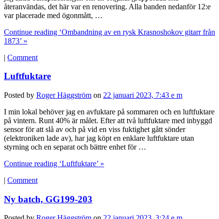
återanvändas, det här var en renovering. Alla banden nedanför 12:e
var placerade med ögonmått, …
Continue reading ‘Ombandning av en rysk Krasnoshokov gitarr från
1873’ »
|
Comment
Luftfuktare
Posted by
Roger Häggström
on
22 januari 2023, 7:43 e m
I min lokal behöver jag en avfuktare på sommaren och en luftfuktare
på vintern. Runt 40% är målet. Efter att två luftfuktare med inbyggd
sensor för att slå av och på vid en viss fuktighet gått sönder
(elektroniken lade av), har jag köpt en enklare luftfuktare utan
styrning och en separat och bättre enhet för …
Continue reading ‘Luftfuktare’ »
|
Comment
Ny batch, GG199-203
Posted by
Roger Häggström
on
22 januari 2023, 3:24 e m