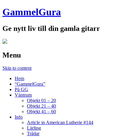
GammelGura
Ge nytt liv till din gamla gitarr
Menu
Skip to content
Hem
“GammelGura”
På GG
Väntrum
Objekt 01 – 20
Objekt 21 – 40
Objekt 41 – 60
Info
Article in American Lutherie #144
Lärling
Trådar