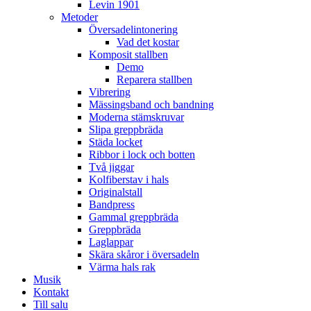
Levin 1901
Metoder
Översadelintonering
Vad det kostar
Komposit stallben
Demo
Reparera stallben
Vibrering
Mässingsband och bandning
Moderna stämskruvar
Slipa greppbräda
Städa locket
Ribbor i lock och botten
Två jiggar
Kolfiberstav i hals
Originalstall
Bandpress
Gammal greppbräda
Greppbräda
Laglappar
Skära skåror i översadeln
Värma hals rak
Musik
Kontakt
Till salu