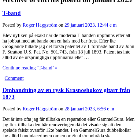
T-band
Posted by
Roger Häggström
on
29 januari 2023, 12:44 e m
Blev nyfiken på exakt när de moderna T banden uppfanns efter att
ha jobbat med att banda om en hals med bar frets. Efter lite
Googlande hittade jag det första patentet av T formade band av John
F. Stratton,U.S. Pat. No. 501,743, från 18 juli 1893. Patent tas inte
alltid av de ursprungliga uppfinnarna eller …
Continue reading ‘T-band’ »
|
Comment
Ombandning av en rysk Krasnoshokov gitarr från
1873
Posted by
Roger Häggström
on
28 januari 2023, 6:56 e m
Det är inte ofta jag får tillbaka en reparation eller GammelGura. Men
jag fick tillbaka den här renoveringen då det visade sig att den
spelade falskt ovanför 12:e bandet. I en GammelGura dubbelkollar
jag alltid bandplaceringen om en original greppbräda ska