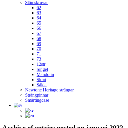
Stämskruvar
62
63
64
65
66
67
68
69
70
71
73
12str
Singel
Mandolin
Skrot
Sålda
Newtone Heritage strängar
Strängpinnar
Smärtingcase
Archive of entries posted on
januari 2022