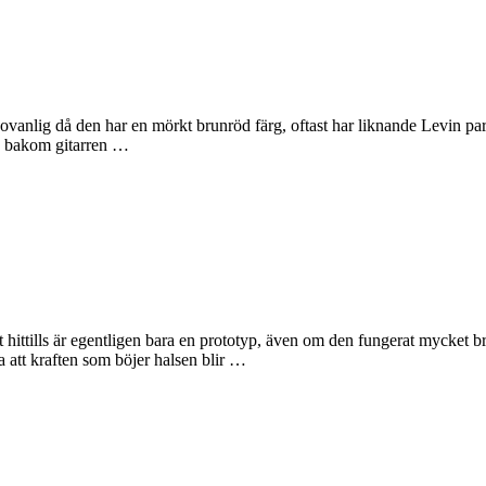
ovanlig då den har en mörkt brunröd färg, oftast har liknande Levin parlo
ien bakom gitarren …
t hittills är egentligen bara en prototyp, även om den fungerat mycket br
ta att kraften som böjer halsen blir …