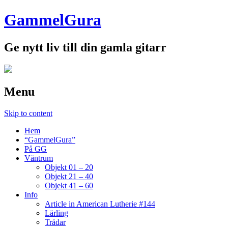
GammelGura
Ge nytt liv till din gamla gitarr
Menu
Skip to content
Hem
“GammelGura”
På GG
Väntrum
Objekt 01 – 20
Objekt 21 – 40
Objekt 41 – 60
Info
Article in American Lutherie #144
Lärling
Trådar