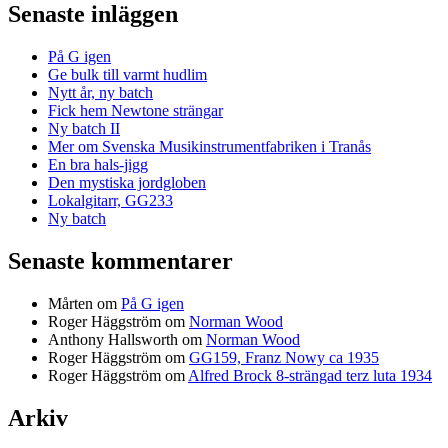
Senaste inläggen
På G igen
Ge bulk till varmt hudlim
Nytt år, ny batch
Fick hem Newtone strängar
Ny batch II
Mer om Svenska Musikinstrumentfabriken i Tranås
En bra hals-jigg
Den mystiska jordgloben
Lokalgitarr, GG233
Ny batch
Senaste kommentarer
Mårten
om
På G igen
Roger Häggström
om
Norman Wood
Anthony Hallsworth
om
Norman Wood
Roger Häggström
om
GG159, Franz Nowy ca 1935
Roger Häggström
om
Alfred Brock 8-strängad terz luta 1934
Arkiv