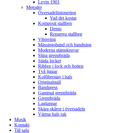
Levin 1901
Metoder
Översadelintonering
Vad det kostar
Komposit stallben
Demo
Reparera stallben
Vibrering
Mässingsband och bandning
Moderna stämskruvar
Slipa greppbräda
Städa locket
Ribbor i lock och botten
Två jiggar
Kolfiberstav i hals
Originalstall
Bandpress
Gammal greppbräda
Greppbräda
Laglappar
Skära skåror i översadeln
Värma hals rak
Musik
Kontakt
Till salu