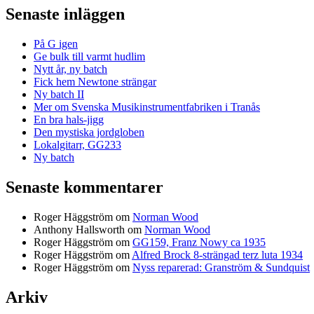
Senaste inläggen
På G igen
Ge bulk till varmt hudlim
Nytt år, ny batch
Fick hem Newtone strängar
Ny batch II
Mer om Svenska Musikinstrumentfabriken i Tranås
En bra hals-jigg
Den mystiska jordgloben
Lokalgitarr, GG233
Ny batch
Senaste kommentarer
Roger Häggström
om
Norman Wood
Anthony Hallsworth
om
Norman Wood
Roger Häggström
om
GG159, Franz Nowy ca 1935
Roger Häggström
om
Alfred Brock 8-strängad terz luta 1934
Roger Häggström
om
Nyss reparerad: Granström & Sundquist
Arkiv