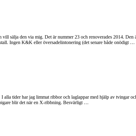
h vill sälja den via mig. Det är nummer 23 och renoverades 2014. Den är
t stall. Ingen K&K eller översadelintonering (det senare både onödigt …
 I alla tider har jag limmat ribbor och laglappar med hjälp av tvingar oc
igare blir det när en X-ribbning. Besvärligt …