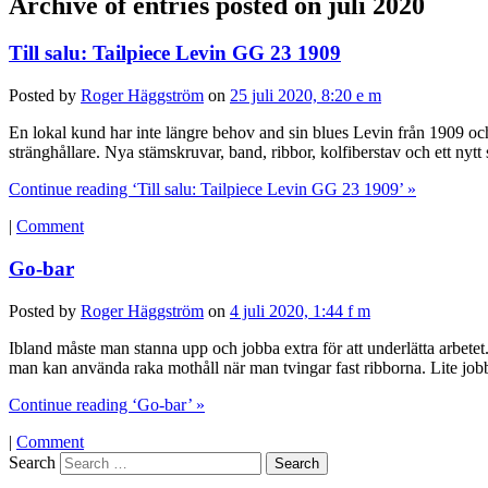
Archive of entries posted on
juli 2020
Till salu: Tailpiece Levin GG 23 1909
Posted by
Roger Häggström
on
25 juli 2020, 8:20 e m
En lokal kund har inte längre behov and sin blues Levin från 1909 oc
stränghållare. Nya stämskruvar, band, ribbor, kolfiberstav och ett nyt
Continue reading ‘Till salu: Tailpiece Levin GG 23 1909’ »
|
Comment
Go-bar
Posted by
Roger Häggström
on
4 juli 2020, 1:44 f m
Ibland måste man stanna upp och jobba extra för att underlätta arbetet.
man kan använda raka mothåll när man tvingar fast ribborna. Lite jobb
Continue reading ‘Go-bar’ »
|
Comment
Search