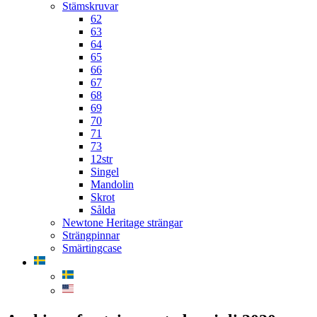
Stämskruvar
62
63
64
65
66
67
68
69
70
71
73
12str
Singel
Mandolin
Skrot
Sålda
Newtone Heritage strängar
Strängpinnar
Smärtingcase