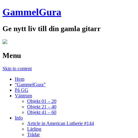
GammelGura
Ge nytt liv till din gamla gitarr
Menu
Skip to content
Hem
“GammelGura”
På GG
Väntrum
Objekt 01 – 20
Objekt 21 – 40
Objekt 41 – 60
Info
Article in American Lutherie #144
Lärling
Trådar