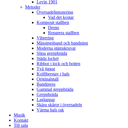
Levin 1901
Metoder
Översadelintonering
Vad det kostar
Komposit stallben
Demo
Reparera stallben
Vibrering
Mässingsband och bandning
Moderna stämskruvar
Slipa greppbräda
Städa locket
Ribbor i lock och botten
Två jiggar
Kolfiberstav i hals
Originalstall
Bandpress
Gammal greppbräda
Greppbräda
Laglappar
Skära skåror i översadeln
Värma hals rak
Musik
Kontakt
Till salu