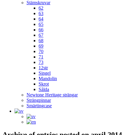
Stämskruvar
62
63
64
65
66
67
68
69
70
71
73
12str
Singel
Mandolin
Skrot
Sålda
Newtone Heritage strängar
Strängpinnar
Smärtingcase
Archive of entries posted on
april 2014