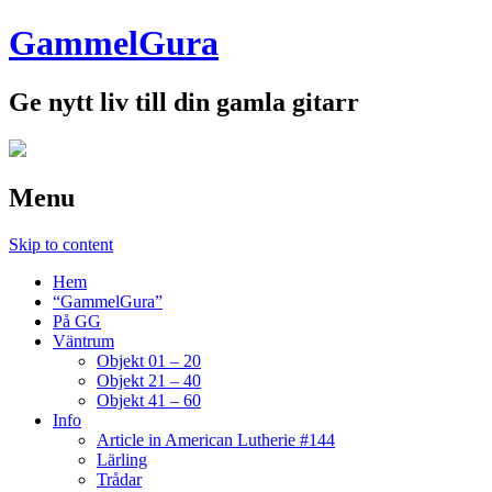
GammelGura
Ge nytt liv till din gamla gitarr
Menu
Skip to content
Hem
“GammelGura”
På GG
Väntrum
Objekt 01 – 20
Objekt 21 – 40
Objekt 41 – 60
Info
Article in American Lutherie #144
Lärling
Trådar