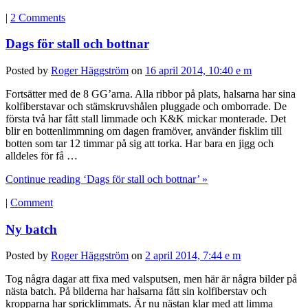
|
2 Comments
Dags för stall och bottnar
Posted by
Roger Häggström
on
16 april 2014, 10:40 e m
Fortsätter med de 8 GG’arna. Alla ribbor på plats, halsarna har sina
kolfiberstavar och stämskruvshålen pluggade och omborrade. De
första två har fått stall limmade och K&K mickar monterade. Det
blir en bottenlimmning om dagen framöver, använder fisklim till
botten som tar 12 timmar på sig att torka. Har bara en jigg och
alldeles för få …
Continue reading ‘Dags för stall och bottnar’ »
|
Comment
Ny batch
Posted by
Roger Häggström
on
2 april 2014, 7:44 e m
Tog några dagar att fixa med valsputsen, men här är några bilder på
nästa batch. På bilderna har halsarna fått sin kolfiberstav och
kropparna har spricklimmats. Är nu nästan klar med att limma