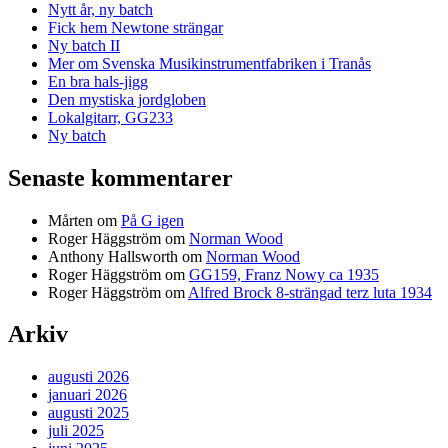
Nytt år, ny batch
Fick hem Newtone strängar
Ny batch II
Mer om Svenska Musikinstrumentfabriken i Tranås
En bra hals-jigg
Den mystiska jordgloben
Lokalgitarr, GG233
Ny batch
Senaste kommentarer
Mårten
om
På G igen
Roger Häggström
om
Norman Wood
Anthony Hallsworth
om
Norman Wood
Roger Häggström
om
GG159, Franz Nowy ca 1935
Roger Häggström
om
Alfred Brock 8-strängad terz luta 1934
Arkiv
augusti 2026
januari 2026
augusti 2025
juli 2025