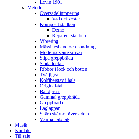
Levin 1901
Metoder
Översadelintonering
Vad det kostar
Komposit stallben
Demo
Reparera stallben
Vibrering
Mässingsband och bandning
Moderna stämskruvar
Slipa greppbräda
Städa locket
Ribbor i lock och botten
Två jiggar
Kolfiberstav i hals
Originalstall
Bandpress
Gammal greppbräda
Greppbräda
Laglappar
Skära skåror i översadeln
Värma hals rak
Musik
Kontakt
Till salu