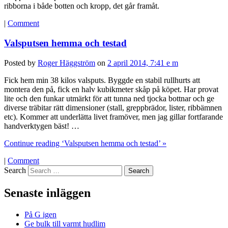
ribborna i både botten och kropp, det går framåt.
|
Comment
Valsputsen hemma och testad
Posted by
Roger Häggström
on
2 april 2014, 7:41 e m
Fick hem min 38 kilos valsputs. Byggde en stabil rullhurts att
montera den på, fick en halv kubikmeter skåp på köpet. Har provat
lite och den funkar utmärkt för att tunna ned tjocka bottnar och ge
diverse träbitar rätt dimensioner (stall, greppbrädor, lister, ribbämnen
etc). Kommer att underlätta livet framöver, men jag gillar fortfarande
handverktygen bäst! …
Continue reading ‘Valsputsen hemma och testad’ »
|
Comment
Search
Senaste inläggen
På G igen
Ge bulk till varmt hudlim