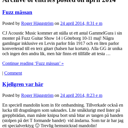
Fuzz mässan
Posted by
Roger Häggström
on
24 april 2014, 8:31 e m
CJ Acoustic Music kommer att ställa ut ett antal GammelGura i sin
monter på Fuzz Guitar Show 14 i Göteborg 10-11 maj! Några
gamlingar inklusive en Levin parlor från 1917 och en liten parlor
konverterad till en terz gitarr (halsen har kortats). Alla GG är unika
och ingen den andra lik, men här finns ett tillfälle att testa …
Continue reading ‘Fuzz mässan’ »
|
Comment
Kjellgren var här
Posted by
Roger Häggström
on
24 april 2014, 8:23 e m
En speciell mandolin kom in för ombandning. Tillverkade också en
lucka till dragstången som saknades. Lite småklurigt med lister på
greppbrädan, man måste knipsa bort små bitar av tangen på banden
(stolpen på det T formande bandet) vid ändarna. Som tur är har jag
ett specialverktyg 🙂 Trevlig hemsnickrad mandolin!