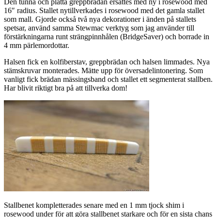
Den tunna och platta greppbrädan ersattes med ny i rosewood med
16″ radius. Stallet nytillverkades i rosewood med det gamla stallet
som mall. Gjorde också två nya dekorationer i änden på stallets
spetsar, använd samma Stewmac verktyg som jag använder till
förstärkningarna runt strängpinnhålen (BridgeSaver) och borrade in
4 mm pärlemordottar.
Halsen fick en kolfiberstav, greppbrädan och halsen limmades. Nya
stämskruvar monterades. Mätte upp för översadelintonering. Som
vanligt fick brädan mässingsband och stallet ett segmenterat stallben.
Har blivit riktigt bra på att tillverka dom!
Stallbenet kompletterades senare med en 1 mm tjock shim i
rosewood under för att göra stallbenet starkare och för en sista chans