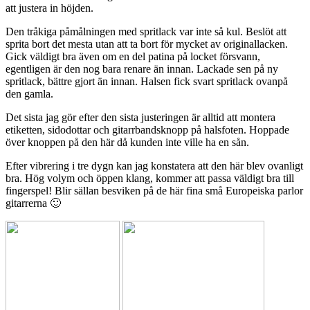
att justera in höjden.
Den tråkiga påmålningen med spritlack var inte så kul. Beslöt att
sprita bort det mesta utan att ta bort för mycket av originallacken.
Gick väldigt bra även om en del patina på locket försvann,
egentligen är den nog bara renare än innan. Lackade sen på ny
spritlack, bättre gjort än innan. Halsen fick svart spritlack ovanpå
den gamla.
Det sista jag gör efter den sista justeringen är alltid att montera
etiketten, sidodottar och gitarrbandsknopp på halsfoten. Hoppade
över knoppen på den här då kunden inte ville ha en sån.
Efter vibrering i tre dygn kan jag konstatera att den här blev ovanligt
bra. Hög volym och öppen klang, kommer att passa väldigt bra till
fingerspel! Blir sällan besviken på de här fina små Europeiska parlor
gitarrerna 🙂