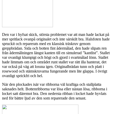
Den var i hyfsat skick, största problemet var att man hade lackat på
mer spritlack ovanpå originalet och inte särskilt bra. Halsfoten hade
spruckit och reparerats med en klassisk träskruv genom
greppbrädan. Sida och botten fint ådermålad, den hade slipats ren
från ådermålningen längst kanten till en simulerad ”kantlist”. Stallet
var ovanligt klumpigt och högt och gjord i svartmålad lönn. Stallet
hade limmats om och området runt stallet var rätt illa hanterat, det
var också på väg att lossna igen. Originalbrädan tunn och platt i
rosewood och stämskruvarna fungerande men lite glappa. I övrigt
ovanligt sprickfri och hel.
När den plockades isär var ribborna väl kraftiga och stallplatta
saknades helt. Bottenribborna var lösa eller nästan lösa, ribborna i
locket satt däremot bra. Den nedersta ribban i locket hade hyvlats
ned för bättre ljud av den som reparerade den senast.