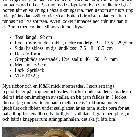
tunnades ned till ca 2,8 mm med valsputsen. Kan vara lite trixigt då
botten fått en välvning i båda riktningarna, men genom att fukta upp
träet på insidan sväller träet så att botten blir nästan platt och kan
tunnas ned i valsputsen. Även locket tunnades ned från insidan till
ca 3 mm med en liten slipmaskin och hyvel.
Total längd: 92 cm
Lock (övre rundel, midja, nedre rundel): 23 – 17,5 – 29,5 cm
Sida (halskloss, midja, ändkloss): 7,5 – 8 – 8,5 cm
Hals: V-form
Greppbräda (översadel, 12:e, stall): 46 – 60 – 61 mm
Mensur: 63 cm
Lack: Spritlack
Vikt: 1052 g
Nya ribbor och en K&K mick monterades. I stort sett inga
reparationer på kroppen behövdes. Locket under stallet saknade en
del trä från omlimningen av stallet, en bit gran fälldes in. I locket
limmar jag numera in en patch mellan de två ribborna under
ljudhålet och ribban under stallplattan är en tunn sticka bara för att
hålla ihop lockets fibrer. Naturligtvis stallplatta i gran med pluggar
och hårda knappar runt strängpinnhålen, det ska ju låta bra!