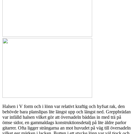
Halsen i V form och i lönn var relativt kraftig och hyfsat rak, den
behövde bara planslipas lite längst upp och längst ned. Greppbrädan
var infälld halsen vilket gör att översadeln bäddas in med trä på
ömse sidor, en gammaldags konstruktionsdetalj på lite äldre parlor
gitarrer. Ofta ligger strängarna an mot huvudet på väg till översadeln
vilket ger märken i lacken. Botten i ett stycke lönn var väl tjock och