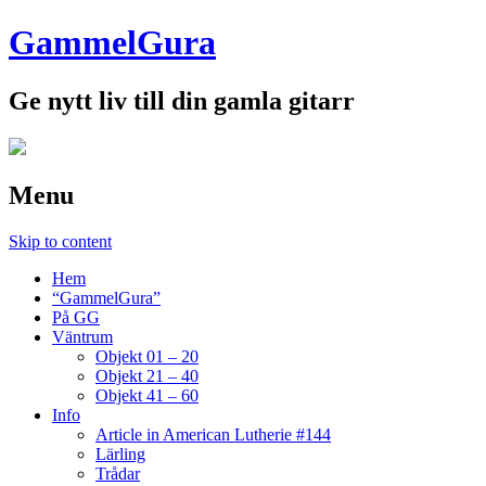
GammelGura
Ge nytt liv till din gamla gitarr
Menu
Skip to content
Hem
“GammelGura”
På GG
Väntrum
Objekt 01 – 20
Objekt 21 – 40
Objekt 41 – 60
Info
Article in American Lutherie #144
Lärling
Trådar