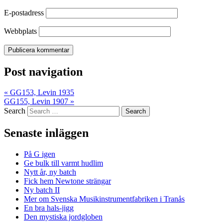
E-postadress
Webbplats
Post navigation
«
GG153, Levin 1935
GG155, Levin 1907
»
Search
Senaste inläggen
På G igen
Ge bulk till varmt hudlim
Nytt år, ny batch
Fick hem Newtone strängar
Ny batch II
Mer om Svenska Musikinstrumentfabriken i Tranås
En bra hals-jigg
Den mystiska jordgloben