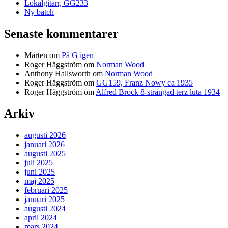
Lokalgitarr, GG233
Ny batch
Senaste kommentarer
Mårten
om
På G igen
Roger Häggström
om
Norman Wood
Anthony Hallsworth
om
Norman Wood
Roger Häggström
om
GG159, Franz Nowy ca 1935
Roger Häggström
om
Alfred Brock 8-strängad terz luta 1934
Arkiv
augusti 2026
januari 2026
augusti 2025
juli 2025
juni 2025
maj 2025
februari 2025
januari 2025
augusti 2024
april 2024
mars 2024