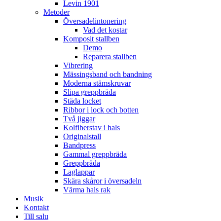
Levin 1901
Metoder
Översadelintonering
Vad det kostar
Komposit stallben
Demo
Reparera stallben
Vibrering
Mässingsband och bandning
Moderna stämskruvar
Slipa greppbräda
Städa locket
Ribbor i lock och botten
Två jiggar
Kolfiberstav i hals
Originalstall
Bandpress
Gammal greppbräda
Greppbräda
Laglappar
Skära skåror i översadeln
Värma hals rak
Musik
Kontakt
Till salu