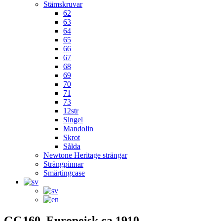
Stämskruvar
62
63
64
65
66
67
68
69
70
71
73
12str
Singel
Mandolin
Skrot
Sålda
Newtone Heritage strängar
Strängpinnar
Smärtingcase
GG160, Europeisk ca 1910