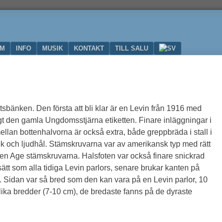
UM
INFO
MUSIK
KONTAKT
TILL SALU
tsbänken. Den första att bli klar är en Levin från 1916 med
t den gamla Ungdomsstjärna etiketten. Finare inläggningar i
llan bottenhalvorna är också extra, både greppbräda i stall i
k och ljudhål. Stämskruvarna var av amerikansk typ med rätt
en Age stämskruvarna. Halsfoten var också finare snickrad
t som alla tidiga Levin parlors, senare brukar kanten på
e. Sidan var så bred som den kan vara på en Levin parlor, 10
olika bredder (7-10 cm), de bredaste fanns på de dyraste