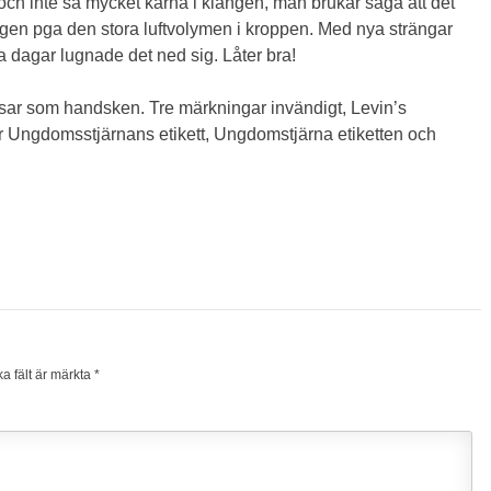
ch inte så mycket kärna i klangen, man brukar säga att det
angen pga den stora luftvolymen i kroppen. Med nya strängar
a dagar lugnade det ned sig. Låter bra!
sar som handsken. Tre märkningar invändigt, Levin’s
 Ungdomsstjärnans etikett, Ungdomstjärna etiketten och
ka fält är märkta
*