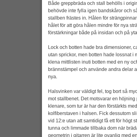
Både greppbräda och stall behölls i origin
behövde inte fylla igen bandskåror och så
stallben frästes in. Hålen för strängpinna
hålet för att göra hålen mindre för nya st
förstärkningar både på insidan och på yta
Lock och botten hade bra dimensioner, ca
utan sprickor, men botten hade lossnat i 
klena mittlisten inuti botten med en ny oc
brännstämpel och använde andra delar av or
nya.
Halsvinken var väldigt fel, tog bort så m
mot stallbenet. Det motsvarar en höjning 
klenare, som tur är har den förstärkts m
kolfiberstaven i halsen. Fick dessutom sl
vid 12:e utan att samtidigt få ett för högt
tunna och limmade tillbaka dom när brädan s
geometrin i gitarren är lite ovanlig med en