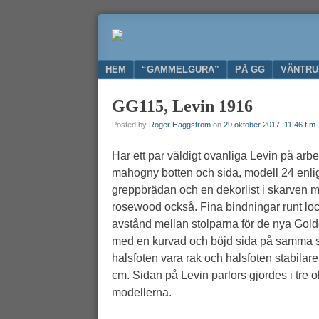
Ge
GAMMELGURA
nytt
liv
Menu
SKIP TO CONTENT
HEM
“GAMMELGURA”
PÅ GG
VÄNTR
till
din
GG115, Levin 1916
gamla
gitarr
Posted by
Roger Häggström
on
29 oktober 2017, 11:46 f m
Har ett par väldigt ovanliga Levin på arbe
mahogny botten och sida, modell 24 enlig
greppbrädan och en dekorlist i skarven me
rosewood också. Fina bindningar runt loc
avstånd mellan stolparna för de nya Gold
med en kurvad och böjd sida på samma sät
halsfoten vara rak och halsfoten stabilar
cm. Sidan på Levin parlors gjordes i tre 
modellerna.