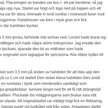
al. Placeringen av banden var bra,+- ett par tiondelar, så jag
ga upp nya. Stallet var högt och togs ned på toppen och ett
rna var för stora, limmade in små rundlar i rosewood faner inuti
rängpinnar. Halsklossen var klen i mjuk gran och fick
n där halsfoten trycker.
 3 mm tjocka, behövde inte tunnas ned. Locket hade klarat sig
mittfogen och hade några större torksprickor. Jag ersatte den
h tjockare, sparade den bit av mittlisten som hade
iginalet som laglappar för sprickorna. Alla ribbor byttes till
ycket som 3,5 mm på änden av halsfoten för att rikta upp den
på ca 1 cm vid stallet! Den redan klena halsfoten blev ändå
ed en rundstav i björk som monterades samtidigt som
ipa greppbrädan tunnare längst ned för att få rätt stränghöjd
 stallben. Plockade lös inläggningarna som brukar vara rätt
lipats. Att originalstallet var väldigt högt fick en förklaring,
 högsta punkt vid ljudhålet sett från sidan. Antagligen därför