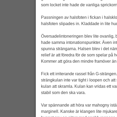
som locket inte hade de vanliga sprickor
Passningen av halsfoten i fickan i halsklo
halsfoten slipades in. Kladdade in lite hu
Översadelintoneringen blev lite ovanlig, b
hade samma intonationspunkter. Även into
spunna strängarna. Halsen blev i det närm
relief är att föredra för de som spelar på 
Kommer att göra den mindre framöver än ja
Fick ett irriterande rassel från G-strängen
strängkulan inte var tight i loopen och at
kulan att skramla. Kulan kan vridas ett va
stabil som den ska vara.
Var spännande att höra var mahogny iställ
marginell. Kanske är klangen lite mjukar