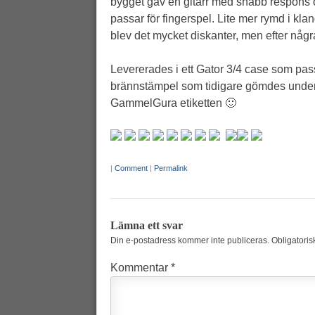
bygget gav en gitarr med snabb respons o
passar för fingerspel. Lite mer rymd i kl
blev det mycket diskanter, men efter någr
Levererades i ett Gator 3/4 case som pas
brännstämpel som tidigare gömdes under
GammelGura etiketten 🙂
|
Comment
|
Permalink
Lämna ett svar
Din e-postadress kommer inte publiceras.
Obligatoris
Kommentar
*