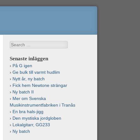
Search
Senaste inläggen
På G igen
Ge bulk till varmt hudlim
Nytt år, ny batch
Fick hem Newtone strängar
Ny batch II
Mer om Svenska
Musikinstrumentfabriken i Tranås
En bra hals-jigg
Den mystiska jordgloben
Lokalgitarr, GG233
Ny batch