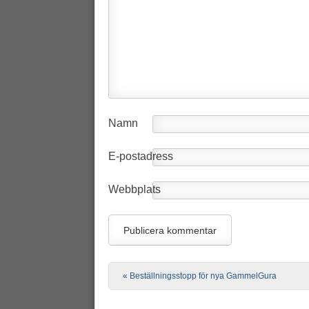
Namn
E-postadress
Webbplats
Post navigation
«
Beställningsstopp för nya GammelGura