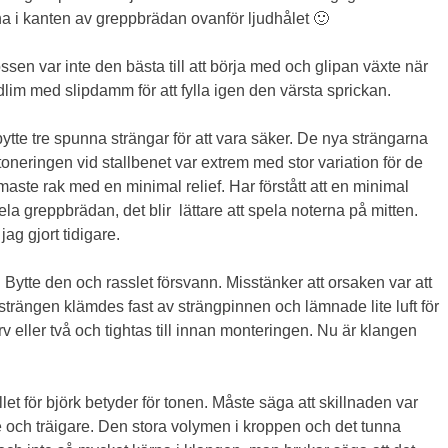
na i kanten av greppbrädan ovanför ljudhålet 🙂
ssen var inte den bästa till att börja med och glipan växte när
dlim med slipdamm för att fylla igen den värsta sprickan.
ytte tre spunna strängar för att vara säker. De nya strängarna
neringen vid stallbenet var extrem med stor variation för de
aste rak med en minimal relief. Har förstått att en minimal
hela greppbrädan, det blir lättare att spela noterna på mitten.
g gjort tidigare.
. Bytte den och rasslet försvann. Misstänker att orsaken var att
t strängen klämdes fast av strängpinnen och lämnade lite luft för
rv eller två och tightas till innan monteringen. Nu är klangen
et för björk betyder för tonen. Måste säga att skillnaden var
e och träigare. Den stora volymen i kroppen och det tunna