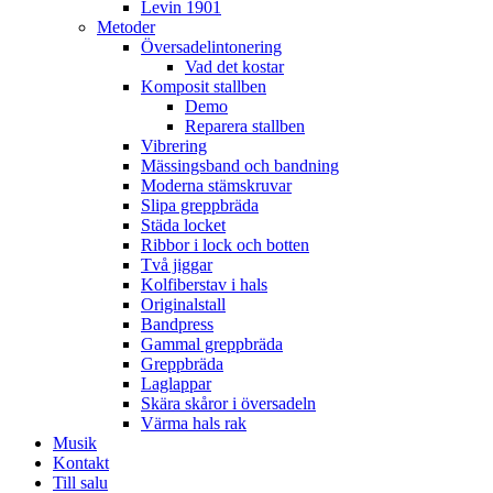
Levin 1901
Metoder
Översadelintonering
Vad det kostar
Komposit stallben
Demo
Reparera stallben
Vibrering
Mässingsband och bandning
Moderna stämskruvar
Slipa greppbräda
Städa locket
Ribbor i lock och botten
Två jiggar
Kolfiberstav i hals
Originalstall
Bandpress
Gammal greppbräda
Greppbräda
Laglappar
Skära skåror i översadeln
Värma hals rak
Musik
Kontakt
Till salu