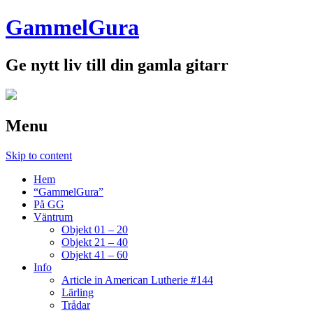
GammelGura
Ge nytt liv till din gamla gitarr
Menu
Skip to content
Hem
“GammelGura”
På GG
Väntrum
Objekt 01 – 20
Objekt 21 – 40
Objekt 41 – 60
Info
Article in American Lutherie #144
Lärling
Trådar