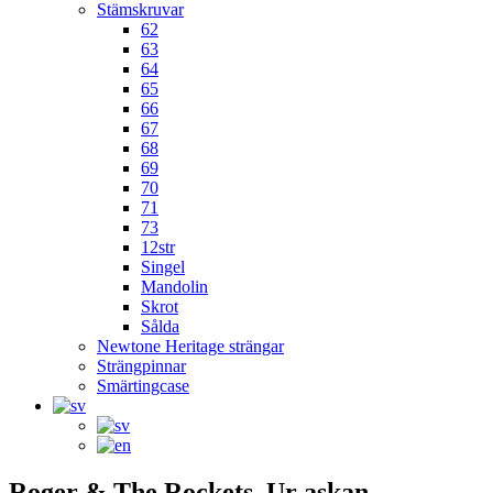
Stämskruvar
62
63
64
65
66
67
68
69
70
71
73
12str
Singel
Mandolin
Skrot
Sålda
Newtone Heritage strängar
Strängpinnar
Smärtingcase
Roger & The Rockets, Ur askan