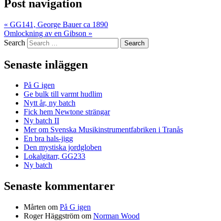
Post navigation
«
GG141, George Bauer ca 1890
Omlockning av en Gibson
»
Search
Senaste inläggen
På G igen
Ge bulk till varmt hudlim
Nytt år, ny batch
Fick hem Newtone strängar
Ny batch II
Mer om Svenska Musikinstrumentfabriken i Tranås
En bra hals-jigg
Den mystiska jordgloben
Lokalgitarr, GG233
Ny batch
Senaste kommentarer
Mårten
om
På G igen
Roger Häggström
om
Norman Wood