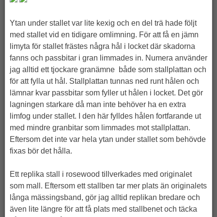
Ytan under stallet var lite kexig och en del trä hade följt
med stallet vid en tidigare omlimning. För att få en jämn
limyta för stallet frästes några hål i locket där skadorna
fanns och passbitar i gran limmades in. Numera använder
jag alltid ett tjockare granämne både som stallplattan och
för att fylla ut hål. Stallplattan tunnas ned runt hålen och
lämnar kvar passbitar som fyller ut hålen i locket. Det gör
lagningen starkare då man inte behöver ha en extra
limfog under stallet. I den här fylldes hålen fortfarande ut
med mindre granbitar som limmades mot stallplattan.
Eftersom det inte var hela ytan under stallet som behövde
fixas bör det hålla.
Ett replika stall i rosewood tillverkades med originalet
som mall. Eftersom ett stallben tar mer plats än originalets
långa mässingsband, gör jag alltid replikan bredare och
även lite längre för att få plats med stallbenet och täcka