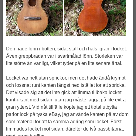
Den hade lönn i botten, sida, stall och hals, gran i locket.
Även greppbrädan var i svartmålad lönn. Storleken var
lite större än vanligt, vilket tyder på en lite senare årtal.
Locket var helt utan sprickor, men det hade ändå krympt
och lossnat runt kanten längst ned istället för att spricka.
Det visade sig att det inte gick att limma tillbaka locket
kant-i-kant med sidan, utan jag måste lägga på lite extra
gran ytterst. Vid nåt tillfälle köpte jag ett tiotal utbytta
parlor lock på tyska eBay, jag använde kanten på av dom
som material för att få samma ådring som locket. Först
limmades locket mot sidan, därefter de två passbitarna,