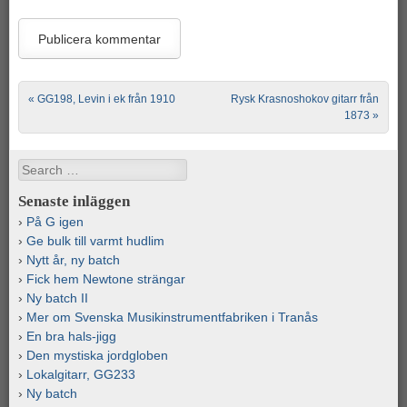
Post navigation
«
GG198, Levin i ek från 1910
Rysk Krasnoshokov gitarr från
1873
»
Search
Senaste inläggen
På G igen
Ge bulk till varmt hudlim
Nytt år, ny batch
Fick hem Newtone strängar
Ny batch II
Mer om Svenska Musikinstrumentfabriken i Tranås
En bra hals-jigg
Den mystiska jordgloben
Lokalgitarr, GG233
Ny batch