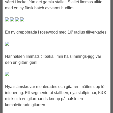
såret i locket från det gamla stallet. Stallet limmas alltid
med en ny färsk batch av varmt hudlim.
En ny greppbräda i rosewood med 16′ radius tillverkades.
När halsen limmats tillbaka i min halslimnings-jigg var
den en gitarr igen!
Nya stämskruvar monterades och gitarren mättes upp för
intonering. Ett segmenterat stallben, nya stallpinnar, K&K
mick och en gitarrbands-knopp på halsfoten
kompletterade gitarren.