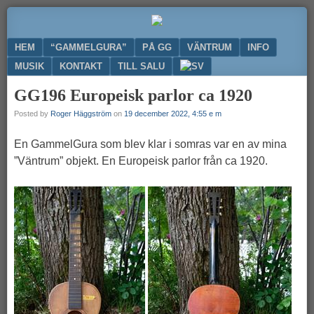
Ge
GAMMELGURA
nytt
Menu
SKIP TO CONTENT
HEM
“GAMMELGURA”
PÅ GG
VÄNTRUM
INFO
liv
till
MUSIK
KONTAKT
TILL SALU
din
GG196 Europeisk parlor ca 1920
gamla
gitarr
Posted by
Roger Häggström
on
19 december 2022, 4:55 e m
En GammelGura som blev klar i somras var en av mina
”Väntrum” objekt. En Europeisk parlor från ca 1920.