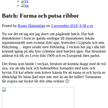
Batch: Forma och putsa ribbor
Posted by
Roger Häggström
on
3 november 2018, 9:38 e m
Nu var det ett tag sen jag skrev om pågående batch. Har haft
distraktioner i form av gamla surdegar till reparationer, lokala
reparationsjobb som oväntat dykt upp, festivalen i Uppsala och min
förkylning… ingen ursäkt men förklaring. I veckan har jag i alla fall
kommit igång på alla fyra cylindrar med batchen igen. Har dessutom
adderat två till, en Levin från 1909 och en Europeisk liten parlor.
Det första som hände i veckan, förutom att komma ikapp med de två
nya, var att alla lock och bottenribbor formades med kniv och
hyvlar. Ett kul arbete som kräver känsla för att tunna ut och hyvla av
tillräckligt för bästa ljud men inte mer än att det håller! Tummarna
får avgöra när locket får den rätta svikten 🙂