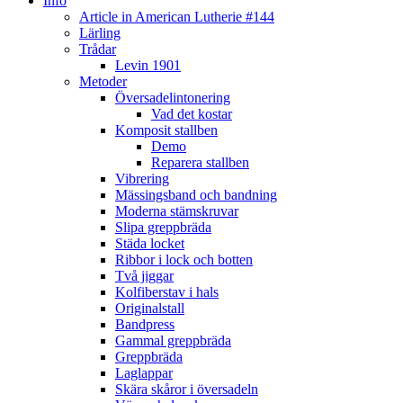
Info
Article in American Lutherie #144
Lärling
Trådar
Levin 1901
Metoder
Översadelintonering
Vad det kostar
Komposit stallben
Demo
Reparera stallben
Vibrering
Mässingsband och bandning
Moderna stämskruvar
Slipa greppbräda
Städa locket
Ribbor i lock och botten
Två jiggar
Kolfiberstav i hals
Originalstall
Bandpress
Gammal greppbräda
Greppbräda
Laglappar
Skära skåror i översadeln