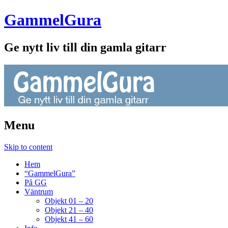
GammelGura
Ge nytt liv till din gamla gitarr
Menu
Skip to content
Hem
“GammelGura”
På GG
Väntrum
Objekt 01 – 20
Objekt 21 – 40
Objekt 41 – 60