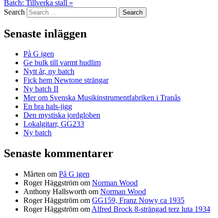
Batch: Tillverka stall
»
Search
Senaste inläggen
På G igen
Ge bulk till varmt hudlim
Nytt år, ny batch
Fick hem Newtone strängar
Ny batch II
Mer om Svenska Musikinstrumentfabriken i Tranås
En bra hals-jigg
Den mystiska jordgloben
Lokalgitarr, GG233
Ny batch
Senaste kommentarer
Mårten
om
På G igen
Roger Häggström
om
Norman Wood
Anthony Hallsworth
om
Norman Wood
Roger Häggström
om
GG159, Franz Nowy ca 1935
Roger Häggström
om
Alfred Brock 8-strängad terz luta 1934