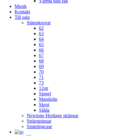
Värma hals rak
Musik
Kontakt
Till salu
Stämskruvar
62
63
64
65
66
67
68
69
70
71
73
12str
Singel
Mandolin
Skrot
Sålda
Newtone Heritage strängar
Strängpinnar
Smärtingcase