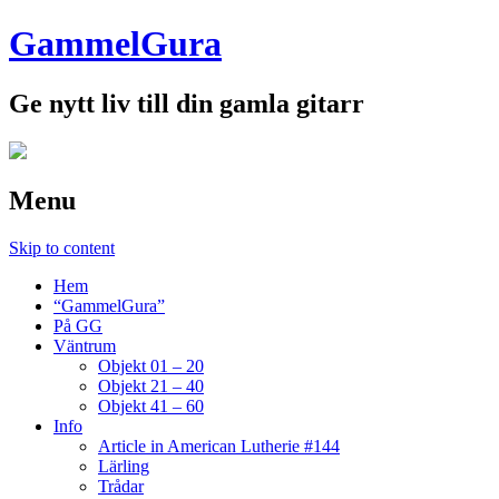
GammelGura
Ge nytt liv till din gamla gitarr
Menu
Skip to content
Hem
“GammelGura”
På GG
Väntrum
Objekt 01 – 20
Objekt 21 – 40
Objekt 41 – 60
Info
Article in American Lutherie #144
Lärling
Trådar