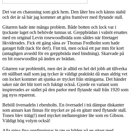
Det var en chansning som gick hem. Den låter bra och känns stabil
och det är så här jag kommer att göra framöver med flytande stall.
Gitarren hade inte många problem. Både botten och lock var i
tjockaste laget och behövde tunnas ut. Greppbrädan i valnöt ersattes
med en original Levin rosewoodbräda som såldes när företaget
likviderades. Fick ett gäng såna av Thomas Fredholm som hade
garaget fullt (tack för det!). Fint trä, men också ett par mm för kort
(antagligen avsedd för en greppbräda med bindning). Skarvade på
en bit rosewoodlist på änden av brädan.
Gitarren var problemfri, men det är alltid en hel del jobb att tillverka
ett ställbart stall som jag tycker är väldigt praktiskt då man aldrig vet
om locket kommer att sjunka av trycket från strängarna. Det händer
saker när det blir torrt och fuktigt också. Gjorde en variant som
inspirerades av stallet på den parlor med flytande stall från 1920 som
jag nyss reparerat.
Behöll översadeln i ebenholts. En översadel i trä dämpar diskanter
som annars kan finnas för mycket av på en gitarr med flytande stall.
Tonen blev träig(!) med mycket mellanregister lite som en Gibson.
Väldigt hög volym också!
Alla mina fina uppfinningar är ute ur bilden på en gitarr med