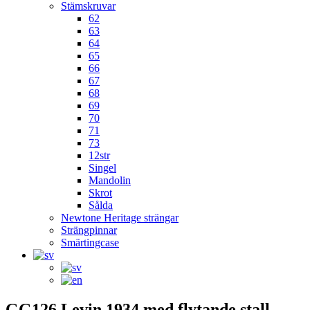
Stämskruvar
62
63
64
65
66
67
68
69
70
71
73
12str
Singel
Mandolin
Skrot
Sålda
Newtone Heritage strängar
Strängpinnar
Smärtingcase
GG126 Levin 1934 med flytande stall