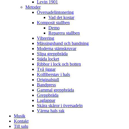
Levin 1901
Metoder
Översadelintonering
Vad det kostar
Komposit stallben
Demo
Reparera stallben
Vibrering
Mässingsband och bandning
Moderna stämskruvar
Slipa greppbräda
Städa locket
Ribbor i lock och botten
Två jiggar
Kolfiberstav i hals
Originalstall
Bandpress
Gammal greppbräda
Greppbräda
Laglappar
Skära skåror i översadeln
Värma hals rak
Musik
Kontakt
Till salu