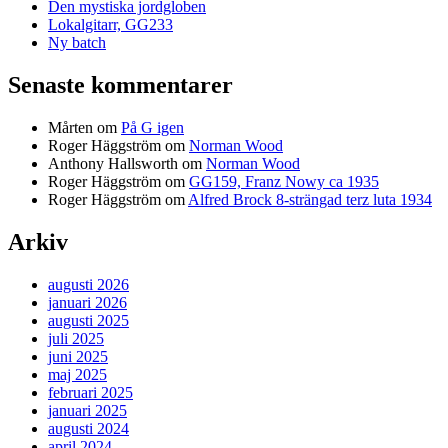
Den mystiska jordgloben
Lokalgitarr, GG233
Ny batch
Senaste kommentarer
Mårten
om
På G igen
Roger Häggström
om
Norman Wood
Anthony Hallsworth
om
Norman Wood
Roger Häggström
om
GG159, Franz Nowy ca 1935
Roger Häggström
om
Alfred Brock 8-strängad terz luta 1934
Arkiv
augusti 2026
januari 2026
augusti 2025
juli 2025
juni 2025
maj 2025
februari 2025
januari 2025
augusti 2024
april 2024