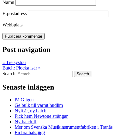
Namn
E-postadress
Webbplats
Post navigation
«
Tre systrar
Batch: Plocka isär
»
Search
Senaste inläggen
På G igen
Ge bulk till varmt hudlim
Nytt år, ny batch
Fick hem Newtone strängar
Ny batch II
Mer om Svenska Musikinstrumentfabriken i Tranås
En bra hals-jigg