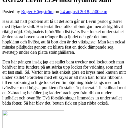
Posted by
Roger Häggström
on
24 augusti 2018, 2:00 e m
Har alltid haft problem att få ut det som går ur Levin parlor gitarrer
med flytande stall. Har testat flera olika ribbningar men aldrig blivit
riktigt nöjd. Originalets björk/lönn list tvärs över locket under stallet
är den stora boven som tränger ihop ljudet och gör det tunt,
hopklämt och livlöst, att få bort den är det viktigaste. Man kan också
minska plåtljudet genom att klistra fast en tjock dämpande seg
svetstejp under den platta stränghållaren.
Den här gången insåg jag att stallet bara trycker ned locket och man
behöver inte fundera på att stärka upp locket för vridning som med
ett fast stall. Så. Varför inte helt enkelt göra ett kryss med knuten mitt
under stallet? Fördelen med ett kryss är att man kan forma ribborna
till en krökning och ge locket en fin böjdning både längs med och
tvärsöver med högsta punkten där stallet är placerat. Till skillnad mot
en X-bracing behåller jag ladder bracingen från ribban under
ljudhålet och ovanför. Två förstärkningar limmades in under stallet
båda fötter. Så här blev det, botten fick en platt ribba också.