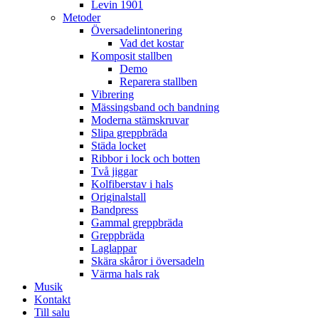
Levin 1901
Metoder
Översadelintonering
Vad det kostar
Komposit stallben
Demo
Reparera stallben
Vibrering
Mässingsband och bandning
Moderna stämskruvar
Slipa greppbräda
Städa locket
Ribbor i lock och botten
Två jiggar
Kolfiberstav i hals
Originalstall
Bandpress
Gammal greppbräda
Greppbräda
Laglappar
Skära skåror i översadeln
Värma hals rak
Musik
Kontakt
Till salu