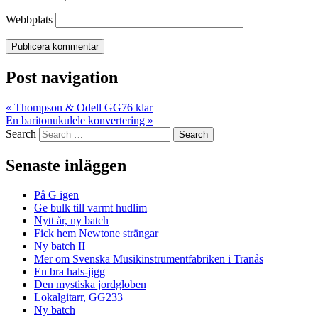
Webbplats
Post navigation
«
Thompson & Odell GG76 klar
En baritonukulele konvertering
»
Search
Senaste inläggen
På G igen
Ge bulk till varmt hudlim
Nytt år, ny batch
Fick hem Newtone strängar
Ny batch II
Mer om Svenska Musikinstrumentfabriken i Tranås
En bra hals-jigg
Den mystiska jordgloben
Lokalgitarr, GG233
Ny batch