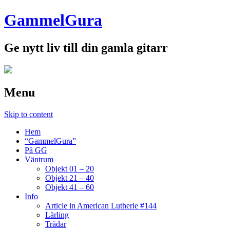
GammelGura
Ge nytt liv till din gamla gitarr
Menu
Skip to content
Hem
“GammelGura”
På GG
Väntrum
Objekt 01 – 20
Objekt 21 – 40
Objekt 41 – 60
Info
Article in American Lutherie #144
Lärling
Trådar