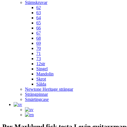
Stämskruvar
62
63
64
65
66
67
68
69
70
71
73
12str
Singel
Mandolin
Skrot
Sålda
Newtone Heritage strängar
Strängpinnar
Smärtingcase
Per Marklund fick testa Levin guitarrman