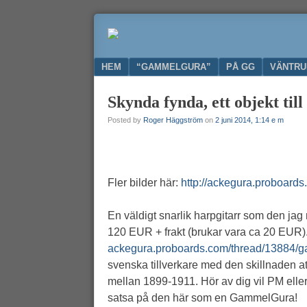
Ge
GAMMELGURA
nytt
liv
Menu
SKIP TO CONTENT
HEM
“GAMMELGURA”
PÅ GG
VÄNTR
till
din
Skynda fynda, ett objekt till
gamla
gitarr
Posted by
Roger Häggström
on
2 juni 2014, 1:14 e m
Fler bilder här:
http://ackegura.proboards
En väldigt snarlik harpgitarr som den jag 
120 EUR + frakt (brukar vara ca 20 EUR). 
ackegura.proboards.com/thread/13884/g
svenska tillverkare med den skillnaden at
mellan 1899-1911. Hör av dig vil PM eller
satsa på den här som en GammelGura!