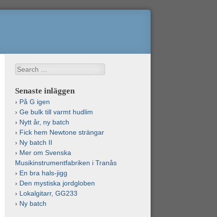
Search
Senaste inläggen
På G igen
Ge bulk till varmt hudlim
Nytt år, ny batch
Fick hem Newtone strängar
Ny batch II
Mer om Svenska
Musikinstrumentfabriken i Tranås
En bra hals-jigg
Den mystiska jordgloben
Lokalgitarr, GG233
Ny batch