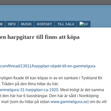
UM
INFO
MUSIK
KONTAKT
TILL SALU
 en harpgitarr till finns att köpa
.com/thread/13911/harpgitarr-objekt-till-en-gammelgura
nyligen fixade till kan köpas in av en samlare i Tyskland för
Tråden på den förra hittar du här:
ammelgura-31-harpgitarr-ca-1920
. Mest troligt är det samma
t den här har 6 bassträngar. Den här är såld i Norrköping
 mail (som du hittar på sidan
www.gammelgura.se)
om du vill