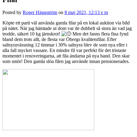
Posted by
Roger Häggström
on
8 maj 2021, 12:13 e m
Köpte ett parti väl använda gamla filar på en lokal auktion via bild
på nätet. När jag hämtade ut dom var de dubbelt så stora än vad jag
trodde, säkert 10 kg järnskrot!
Men det fanns flera fina fynd
bland dem trots allt, de flesta var Öbergs kvalitetsfilar. Efter
saltsyravässning 12 timmar i 30% saltsyra blev de som nya eller i
alla fall mycket vassare. En mindre fil var perfekt för det tristaste
momentet i renoveringarna, att fila ändarna på nya band. Den skar
som smör! Den gamla slöa filen jag använde innan pensionerades.