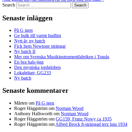
Search
Senaste inläggen
På G igen
Ge bulk till varmt hudlim
Nytt år, ny batch
Fick hem Newtone strängar
Ny batch II
Mer om Svenska Musikinstrumentfabriken i Tranås
En bra hals-jigg
Den mystiska jordgloben
Lokalgitarr, GG233
Ny batch
Senaste kommentarer
Mårten
om
På G igen
Roger Häggström
om
Norman Wood
Anthony Hallsworth
om
Norman Wood
Roger Häggström
om
GG159, Franz Nowy ca 1935
Roger Häggström
om
Alfred Brock 8-strängad terz luta 1934