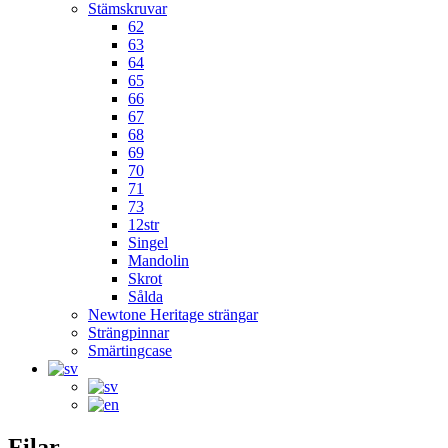
Stämskruvar
62
63
64
65
66
67
68
69
70
71
73
12str
Singel
Mandolin
Skrot
Sålda
Newtone Heritage strängar
Strängpinnar
Smärtingcase
Filar