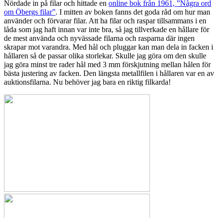
Nördade in på filar och hittade en
online bok från 1961, ”Några ord
om Öbergs filar”
. I mitten av boken fanns det goda råd om hur man
använder och förvarar filar. Att ha filar och raspar tillsammans i en
låda som jag haft innan var inte bra, så jag tillverkade en hållare för
de mest använda och nyvässade filarna och rasparna där ingen
skrapar mot varandra. Med hål och pluggar kan man dela in facken i
hållaren så de passar olika storlekar. Skulle jag göra om den skulle
jag göra minst tre rader hål med 3 mm förskjutning mellan hålen för
bästa justering av facken. Den längsta metallfilen i hållaren var en av
auktionsfilarna. Nu behöver jag bara en riktig filkarda!