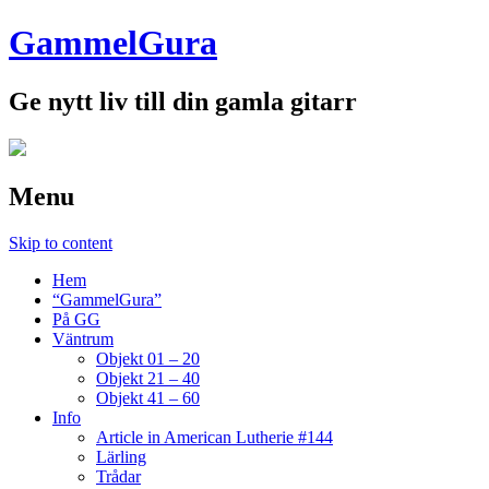
GammelGura
Ge nytt liv till din gamla gitarr
Menu
Skip to content
Hem
“GammelGura”
På GG
Väntrum
Objekt 01 – 20
Objekt 21 – 40
Objekt 41 – 60
Info
Article in American Lutherie #144
Lärling
Trådar