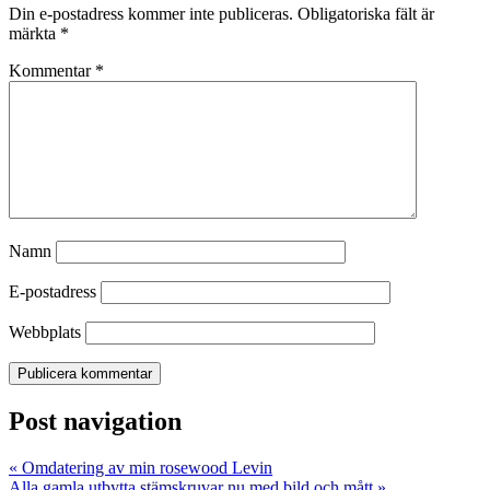
Din e-postadress kommer inte publiceras.
Obligatoriska fält är
märkta
*
Kommentar
*
Namn
E-postadress
Webbplats
Post navigation
«
Omdatering av min rosewood Levin
Alla gamla utbytta stämskruvar nu med bild och mått
»