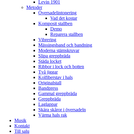
Levin 1901
Metoder
Översadelintonering
Vad det kostar
Komposit stallben
Demo
Reparera stallben
Vibrering
Mässingsband och bandning
Moderna stämskruvar
Slipa greppbräda
Städa locket
Ribbor i lock och botten
Två jiggar
Kolfiberstav i hals
Originalstall
Bandpress
Gammal greppbräda
Greppbräda
Laglappar
Skära skåror i översadeln
Värma hals rak
Musik
Kontakt
Till salu