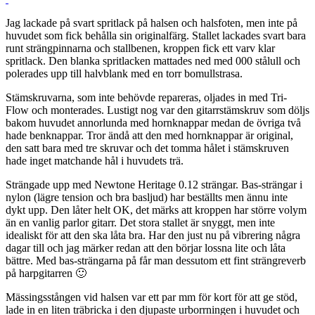
Jag lackade på svart spritlack på halsen och halsfoten, men inte på
huvudet som fick behålla sin originalfärg. Stallet lackades svart bara
runt strängpinnarna och stallbenen, kroppen fick ett varv klar
spritlack. Den blanka spritlacken mattades ned med 000 stålull och
polerades upp till halvblank med en torr bomullstrasa.
Stämskruvarna, som inte behövde repareras, oljades in med Tri-
Flow och monterades. Lustigt nog var den gitarrstämskruv som döljs
bakom huvudet annorlunda med hornknappar medan de övriga två
hade benknappar. Tror ändå att den med hornknappar är original,
den satt bara med tre skruvar och det tomma hålet i stämskruven
hade inget matchande hål i huvudets trä.
Strängade upp med Newtone Heritage 0.12 strängar. Bas-strängar i
nylon (lägre tension och bra basljud) har beställts men ännu inte
dykt upp. Den låter helt OK, det märks att kroppen har större volym
än en vanlig parlor gitarr. Det stora stallet är snyggt, men inte
idealiskt för att den ska låta bra. Har den just nu på vibrering några
dagar till och jag märker redan att den börjar lossna lite och låta
bättre. Med bas-strängarna på får man dessutom ett fint strängreverb
på harpgitarren 🙂
Mässingsstången vid halsen var ett par mm för kort för att ge stöd,
lade in en liten träbricka i den djupaste urborrningen i huvudet och