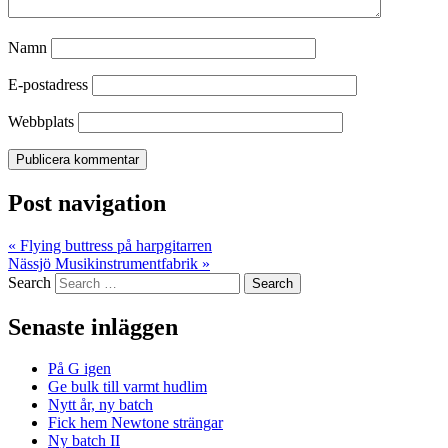
Namn
E-postadress
Webbplats
Post navigation
«
Flying buttress på harpgitarren
Nässjö Musikinstrumentfabrik
»
Search
Senaste inläggen
På G igen
Ge bulk till varmt hudlim
Nytt år, ny batch
Fick hem Newtone strängar
Ny batch II