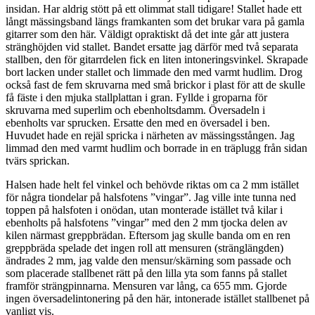
insidan. Har aldrig stött på ett olimmat stall tidigare! Stallet hade ett
långt mässingsband längs framkanten som det brukar vara på gamla
gitarrer som den här. Väldigt opraktiskt då det inte går att justera
stränghöjden vid stallet. Bandet ersatte jag därför med två separata
stallben, den för gitarrdelen fick en liten intoneringsvinkel. Skrapade
bort lacken under stallet och limmade den med varmt hudlim. Drog
också fast de fem skruvarna med små brickor i plast för att de skulle
få fäste i den mjuka stallplattan i gran. Fyllde i groparna för
skruvarna med superlim och ebenholtsdamm. Översadeln i
ebenholts var sprucken. Ersatte den med en översadel i ben.
Huvudet hade en rejäl spricka i närheten av mässingsstången. Jag
limmad den med varmt hudlim och borrade in en träplugg från sidan
tvärs sprickan.
Halsen hade helt fel vinkel och behövde riktas om ca 2 mm istället
för några tiondelar på halsfotens ”vingar”. Jag ville inte tunna ned
toppen på halsfoten i onödan, utan monterade istället två kilar i
ebenholts på halsfotens ”vingar” med den 2 mm tjocka delen av
kilen närmast greppbrädan. Eftersom jag skulle banda om en ren
greppbräda spelade det ingen roll att mensuren (stränglängden)
ändrades 2 mm, jag valde den mensur/skärning som passade och
som placerade stallbenet rätt på den lilla yta som fanns på stallet
framför strängpinnarna. Mensuren var lång, ca 655 mm. Gjorde
ingen översadelintonering på den här, intonerade istället stallbenet på
vanligt vis.