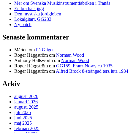
Mer om Svenska Musikinstrumentfabriken i Tranås
En bra hals-jigg
Den mystiska jordgloben
Lokalgitarr, GG233
Ny batch
Senaste kommentarer
Mårten
om
På G igen
Roger Häggström
om
Norman Wood
Anthony Hallsworth
om
Norman Wood
Roger Häggström
om
GG159, Franz Nowy ca 1935
Roger Häggström
om
Alfred Brock 8-strängad terz luta 1934
Arkiv
augusti 2026
januari 2026
augusti 2025
juli 2025
juni 2025
maj 2025
februari 2025