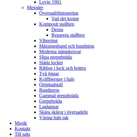
Levin 1901
Metoder
Översadelintonering
Vad det kostar
Komposit stallben
Demo
Reparera stallben
Vibrering
Mässingsband och bandning
Moderna stämskruvar
Slipa greppbräda
Städa locket
Ribbor i lock och botten
Två jiggar
Kolfiberstav i hals
Originalstall
Bandpress
Gammal greppbräda
Greppbräda
Laglappar
Skära skåror i översadeln
Värma hals rak
Musik
Kontakt
Till salu