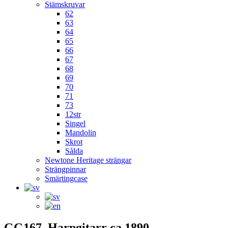
Stämskruvar
62
63
64
65
66
67
68
69
70
71
73
12str
Singel
Mandolin
Skrot
Sålda
Newtone Heritage strängar
Strängpinnar
Smärtingcase
GG167, Harpgitarr ca 1890