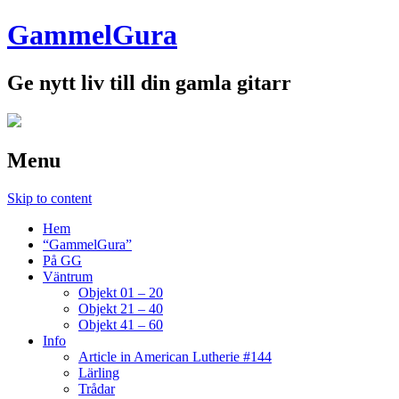
GammelGura
Ge nytt liv till din gamla gitarr
Menu
Skip to content
Hem
“GammelGura”
På GG
Väntrum
Objekt 01 – 20
Objekt 21 – 40
Objekt 41 – 60
Info
Article in American Lutherie #144
Lärling
Trådar