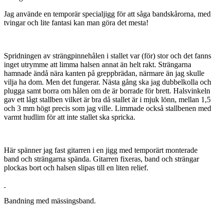
Jag använde en temporär specialjigg för att såga bandskårorna, med
tvingar och lite fantasi kan man göra det mesta!
Spridningen av strängpinnehålen i stallet var (för) stor och det fanns
inget utrymme att limma halsen annat än helt rakt. Strängarna
hamnade ändå nära kanten på greppbrädan, närmare än jag skulle
vilja ha dom. Men det fungerar. Nästa gång ska jag dubbelkolla och
plugga samt borra om hålen om de är borrade för brett. Halsvinkeln
gav ett lågt stallben vilket är bra då stallet är i mjuk lönn, mellan 1,5
och 3 mm högt precis som jag ville. Limmade också stallbenen med
varmt hudlim för att inte stallet ska spricka.
Här spänner jag fast gitarren i en jigg med temporärt monterade
band och strängarna spända. Gitarren fixeras, band och strängar
plockas bort och halsen slipas till en liten relief.
Bandning med mässingsband.