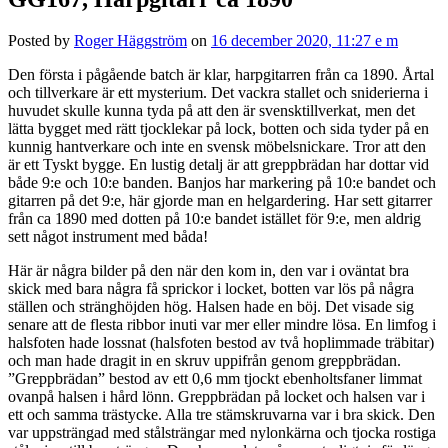
Posted by
Roger Häggström
on
16 december 2020, 11:27 e m
Den första i pågående batch är klar, harpgitarren från ca 1890. Årtal
och tillverkare är ett mysterium. Det vackra stallet och sniderierna i
huvudet skulle kunna tyda på att den är svensktillverkat, men det
lätta bygget med rätt tjocklekar på lock, botten och sida tyder på en
kunnig hantverkare och inte en svensk möbelsnickare. Tror att den
är ett Tyskt bygge. En lustig detalj är att greppbrädan har dottar vid
både 9:e och 10:e banden. Banjos har markering på 10:e bandet och
gitarren på det 9:e, här gjorde man en helgardering. Har sett gitarrer
från ca 1890 med dotten på 10:e bandet istället för 9:e, men aldrig
sett något instrument med båda!
Här är några bilder på den när den kom in, den var i oväntat bra
skick med bara några få sprickor i locket, botten var lös på några
ställen och stränghöjden hög. Halsen hade en böj. Det visade sig
senare att de flesta ribbor inuti var mer eller mindre lösa. En limfog i
halsfoten hade lossnat (halsfoten bestod av två hoplimmade träbitar)
och man hade dragit in en skruv uppifrån genom greppbrädan.
”Greppbrädan” bestod av ett 0,6 mm tjockt ebenholtsfaner limmat
ovanpå halsen i hård lönn. Greppbrädan på locket och halsen var i
ett och samma trästycke. Alla tre stämskruvarna var i bra skick. Den
var uppsträngad med stålsträngar med nylonkärna och tjocka rostiga