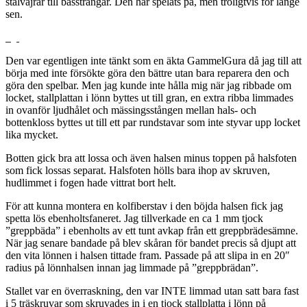
stålvajrar till bassträngar. Den har spelats på, men troligtvis för länge
sen.
Den var egentligen inte tänkt som en äkta GammelGura då jag till att
börja med inte försökte göra den bättre utan bara reparera den och
göra den spelbar. Men jag kunde inte hålla mig när jag ribbade om
locket, stallplattan i lönn byttes ut till gran, en extra ribba limmades
in ovanför ljudhålet och mässingsstången mellan hals- och
bottenkloss byttes ut till ett par rundstavar som inte styvar upp locket
lika mycket.
Botten gick bra att lossa och även halsen minus toppen på halsfoten
som fick lossas separat. Halsfoten hölls bara ihop av skruven,
hudlimmet i fogen hade vittrat bort helt.
För att kunna montera en kolfiberstav i den böjda halsen fick jag
spetta lös ebenholtsfaneret. Jag tillverkade en ca 1 mm tjock
”greppbäda” i ebenholts av ett tunt avkap från ett greppbrädesämne.
När jag senare bandade på blev skåran för bandet precis så djupt att
den vita lönnen i halsen tittade fram. Passade på att slipa in en 20″
radius på lönnhalsen innan jag limmade på ”greppbrädan”.
Stallet var en överraskning, den var INTE limmad utan satt bara fast
i 5 träskruvar som skruvades in i en tjock stallplatta i lönn på