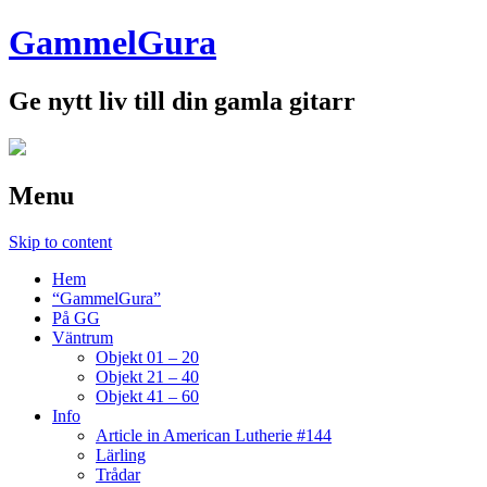
GammelGura
Ge nytt liv till din gamla gitarr
Menu
Skip to content
Hem
“GammelGura”
På GG
Väntrum
Objekt 01 – 20
Objekt 21 – 40
Objekt 41 – 60
Info
Article in American Lutherie #144
Lärling
Trådar