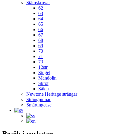
Stämskruvar
62
63
64
65
66
67
68
69
70
71
73
12str
Singel
Mandolin
Skrot
Sålda
Newtone Heritage strängar
Strängpinnar
Smärtingcase
Besök i verkstan