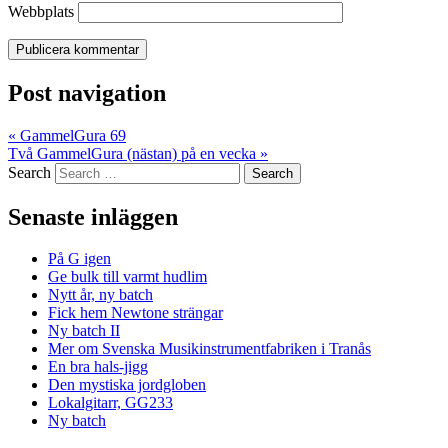
Webbplats
Post navigation
«
GammelGura 69
Två GammelGura (nästan) på en vecka
»
Search
Senaste inläggen
På G igen
Ge bulk till varmt hudlim
Nytt år, ny batch
Fick hem Newtone strängar
Ny batch II
Mer om Svenska Musikinstrumentfabriken i Tranås
En bra hals-jigg
Den mystiska jordgloben
Lokalgitarr, GG233
Ny batch