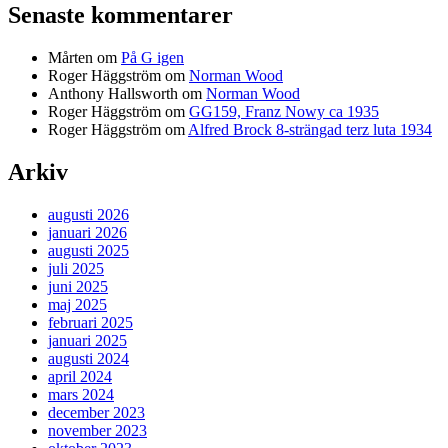
Senaste kommentarer
Mårten
om
På G igen
Roger Häggström
om
Norman Wood
Anthony Hallsworth
om
Norman Wood
Roger Häggström
om
GG159, Franz Nowy ca 1935
Roger Häggström
om
Alfred Brock 8-strängad terz luta 1934
Arkiv
augusti 2026
januari 2026
augusti 2025
juli 2025
juni 2025
maj 2025
februari 2025
januari 2025
augusti 2024
april 2024
mars 2024
december 2023
november 2023