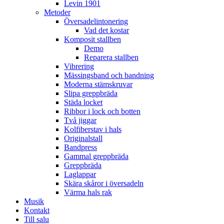
Levin 1901
Metoder
Översadelintonering
Vad det kostar
Komposit stallben
Demo
Reparera stallben
Vibrering
Mässingsband och bandning
Moderna stämskruvar
Slipa greppbräda
Städa locket
Ribbor i lock och botten
Två jiggar
Kolfiberstav i hals
Originalstall
Bandpress
Gammal greppbräda
Greppbräda
Laglappar
Skära skåror i översadeln
Värma hals rak
Musik
Kontakt
Till salu